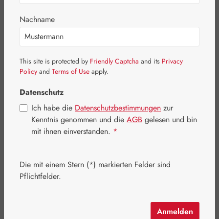
Bildergalerie überspringen
Nachname
This site is protected by
Friendly Captcha
and its
Privacy
Policy
and
Terms of Use
apply.
Datenschutz
Ich habe die
Datenschutzbestimmungen
zur
Kenntnis genommen und die
AGB
gelesen und bin
mit ihnen einverstanden.
*
Die mit einem Stern (*) markierten Felder sind
Regulärer Preis:
360,40 €
Pflichtfelder.
Inhalt:
0.446 Kilogramm
(808,07 € / 1 Kilogramm)
Preise inkl. MwSt. zzgl. Versandkosten
Anmelden