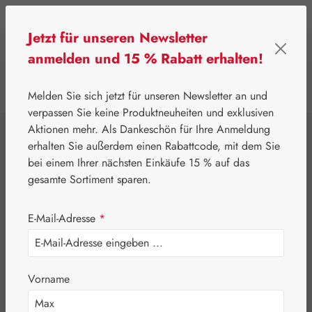
Zum Hauptinhalt springen
Jetzt für unseren Newsletter
anmelden und 15 % Rabatt erhalten!
0
Werkzeugleiste anzeigen
Du hast 0 Produkte
Melden Sie sich jetzt für unseren Newsletter an und
verpassen Sie keine Produktneuheiten und exklusiven
Aktionen mehr. Als Dankeschön für Ihre Anmeldung
⌂
Gall Pharma
Aminosäuren
erhalten Sie außerdem einen Rabattcode, mit dem Sie
L-Histidin 500 mg
bei einem Ihrer nächsten Einkäufe 15 % auf das
gesamte Sortiment sparen.
GPH Kapseln
E-Mail-Adresse
*
Vorname