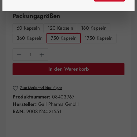
Artikel auf Lager.
auswählen
Packungsgrößen
60 Kapseln
120 Kapseln
180 Kapseln
360 Kapseln
750 Kapseln
1750 Kapseln
Produkt Anzahl: Gib den gewünschten Wert e
In den Warenkorb
Zum Merkzettel hinzufügen
Produktnummer:
08403967
Hersteller:
Gall Pharma GmbH
EAN:
9008124021551