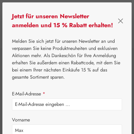
Zum Hauptinhalt springen
Jetzt für unseren Newsletter
anmelden und 15 % Rabatt erhalten!
0
Werkzeugleiste anzeigen
Du hast 0 Produkte
Melden Sie sich jetzt für unseren Newsletter an und
verpassen Sie keine Produktneuheiten und exklusiven
Aktionen mehr. Als Dankeschön für Ihre Anmeldung
⌂
Gall Pharma
Aminosäuren
erhalten Sie außerdem einen Rabattcode, mit dem Sie
L-Glutaminsäure
bei einem Ihrer nächsten Einkäufe 15 % auf das
gesamte Sortiment sparen.
400 mg GPH
E-Mail-Adresse
*
Kapseln
Vorname