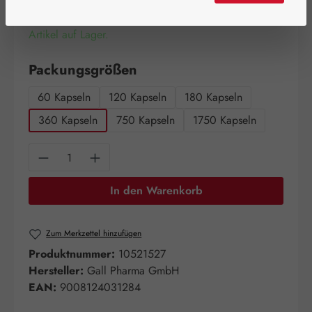
Artikel auf Lager.
auswählen
Packungsgrößen
60 Kapseln
120 Kapseln
180 Kapseln
360 Kapseln
750 Kapseln
1750 Kapseln
Produkt Anzahl: Gib den gewünschten Wert e
In den Warenkorb
Zum Merkzettel hinzufügen
Produktnummer:
10521527
Hersteller:
Gall Pharma GmbH
EAN:
9008124031284