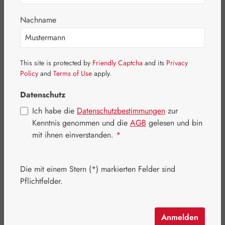
Nachname
Bildergalerie überspringen
This site is protected by
Friendly Captcha
and its
Privacy
Policy
and
Terms of Use
apply.
Datenschutz
Ich habe die
Datenschutzbestimmungen
zur
Kenntnis genommen und die
AGB
gelesen und bin
mit ihnen einverstanden.
*
Die mit einem Stern (*) markierten Felder sind
Pflichtfelder.
Regulärer Preis:
115,60 €
Inhalt:
0.178 Kilogramm
(649,44 € / 1 Kilogramm)
Anmelden
Preise inkl. MwSt. zzgl. Versandkosten