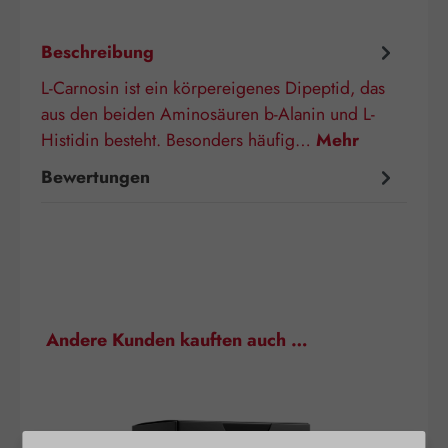
Beschreibung
L-Carnosin ist ein körpereigenes Dipeptid, das
aus den beiden Aminosäuren b-Alanin und L-
Histidin besteht. Besonders häufig…
Mehr
Bewertungen
Produktgalerie überspringen
Andere Kunden kauften auch …