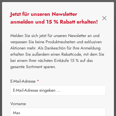
Zum Hauptinhalt springen
Jetzt für unseren Newsletter
anmelden und 15 % Rabatt erhalten!
0
Werkzeugleiste anzeigen
Du hast 0 Produkte
Melden Sie sich jetzt für unseren Newsletter an und
verpassen Sie keine Produktneuheiten und exklusiven
Aktionen mehr. Als Dankeschön für Ihre Anmeldung
⌂
Gall Pharma
Aminosäuren
erhalten Sie außerdem einen Rabattcode, mit dem Sie
L-Carnosin 250 mg
bei einem Ihrer nächsten Einkäufe 15 % auf das
gesamte Sortiment sparen.
GPH Kapseln
E-Mail-Adresse
*
Vorname