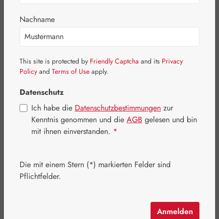
Bildergalerie überspringen
Nachname
This site is protected by
Friendly Captcha
and its
Privacy
Policy
and
Terms of Use
apply.
Datenschutz
Ich habe die
Datenschutzbestimmungen
zur
Kenntnis genommen und die
AGB
gelesen und bin
mit ihnen einverstanden.
*
Die mit einem Stern (*) markierten Felder sind
Regulärer Preis:
594,90 €
Pflichtfelder.
Inhalt:
0.258 Kilogramm
(2.305,81 € / 1 Kilogramm)
Preise inkl. MwSt. zzgl. Versandkosten
Anmelden