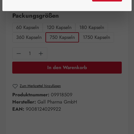
Artikel auf Lager.
auswählen
Packungsgrößen
60 Kapseln
120 Kapseln
180 Kapseln
360 Kapseln
750 Kapseln
1750 Kapseln
Produkt Anzahl: Gib den gewünschten Wert e
In den Warenkorb
Zum Merkzettel hinzufügen
Produktnummer:
09918509
Hersteller:
Gall Pharma GmbH
EAN:
9008124029922