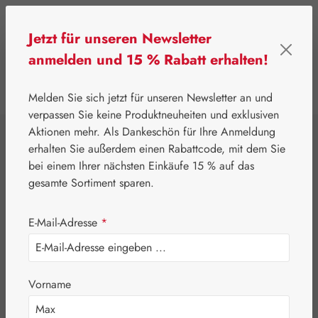
Zum Hauptinhalt springen
Jetzt für unseren Newsletter
anmelden und 15 % Rabatt erhalten!
0
Werkzeugleiste anzeigen
Du hast 0 Produkte
Melden Sie sich jetzt für unseren Newsletter an und
verpassen Sie keine Produktneuheiten und exklusiven
Aktionen mehr. Als Dankeschön für Ihre Anmeldung
⌂
Gall Pharma
Aminosäuren
erhalten Sie außerdem einen Rabattcode, mit dem Sie
L-Carnosin 250 mg
bei einem Ihrer nächsten Einkäufe 15 % auf das
gesamte Sortiment sparen.
GPH Kapseln
E-Mail-Adresse
*
Vorname