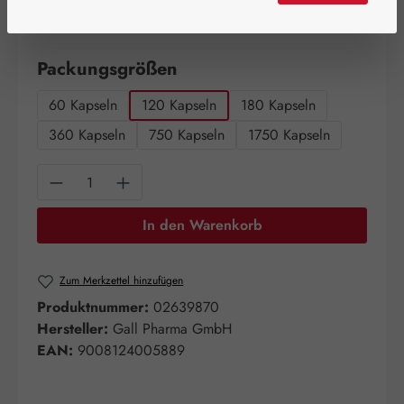
Schnell zuschlagen! Es sind nur noch wenige Artikel
verfügbar!
auswählen
Packungsgrößen
60 Kapseln
120 Kapseln
180 Kapseln
360 Kapseln
750 Kapseln
1750 Kapseln
Produkt Anzahl: Gib den gewünschten Wert e
In den Warenkorb
Zum Merkzettel hinzufügen
Produktnummer:
02639870
Hersteller:
Gall Pharma GmbH
EAN:
9008124005889