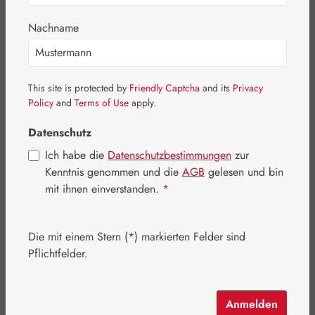
Bildergalerie überspringen
Nachname
This site is protected by
Friendly Captcha
and its
Privacy
Policy
and
Terms of Use
apply.
Datenschutz
Ich habe die
Datenschutzbestimmungen
zur
Kenntnis genommen und die
AGB
gelesen und bin
mit ihnen einverstanden.
*
Die mit einem Stern (*) markierten Felder sind
Regulärer Preis:
122,00 €
Pflichtfelder.
Inhalt:
0.041 Kilogramm
(2.975,61 € / 1 Kilogramm)
Preise inkl. MwSt. zzgl. Versandkosten
Anmelden