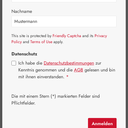
Bildergalerie überspringen
Nachname
This site is protected by
Friendly Captcha
and its
Privacy
Policy
and
Terms of Use
apply.
Datenschutz
Ich habe die
Datenschutzbestimmungen
zur
Kenntnis genommen und die
AGB
gelesen und bin
mit ihnen einverstanden.
*
Die mit einem Stern (*) markierten Felder sind
Regulärer Preis:
434,80 €
Pflichtfelder.
Inhalt:
0.466 Kilogramm
(933,05 € / 1 Kilogramm)
Preise inkl. MwSt. zzgl. Versandkosten
Anmelden