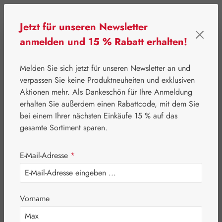
Zum Hauptinhalt springen
Jetzt für unseren Newsletter
anmelden und 15 % Rabatt erhalten!
0
Werkzeugleiste anzeigen
Du hast 0 Produkte
Melden Sie sich jetzt für unseren Newsletter an und
verpassen Sie keine Produktneuheiten und exklusiven
Aktionen mehr. Als Dankeschön für Ihre Anmeldung
⌂
Gall Pharma
Aminosäuren
erhalten Sie außerdem einen Rabattcode, mit dem Sie
L-Carnitin 360 mg
bei einem Ihrer nächsten Einkäufe 15 % auf das
gesamte Sortiment sparen.
GPH Kapseln
E-Mail-Adresse
*
Vorname