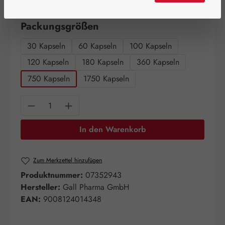
Artikel auf Lager.
auswählen
Packungsgrößen
30 Kapseln
60 Kapseln
100 Kapseln
120 Kapseln
180 Kapseln
360 Kapseln
750 Kapseln
1750 Kapseln
Produkt Anzahl: Gib den gewünschten Wert e
In den Warenkorb
Zum Merkzettel hinzufügen
Produktnummer:
07352943
Hersteller:
Gall Pharma GmbH
EAN:
9008124014348