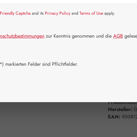
Artikel auf La
Friendly Captcha
and its
Privacy Policy
and
Terms of Use
apply.
Packungs
30 Kapseln
nschutzbestimmungen
zur Kenntnis genommen und die
AGB
gelese
180 Kapsel
Produkt 
) markierten Felder sind Pflichtfelder.
Zum Merkzett
Produktnum
Hersteller:
G
EAN:
90081