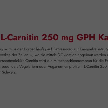
"L-Carnitin 250 mg GPH K
g – muss der Körper häufig auf Fettreserven zur Energiefreisetzung
ftwerken der Zellen –, wo sie mittels β-Oxidation abgebaut werde
ransportmoleküls Carnitin wird die Mitochondrienmembran für die Fet
n besonders Vegetariern oder Veganern empfohlen. L-Carnitin 250
r Schweiz.