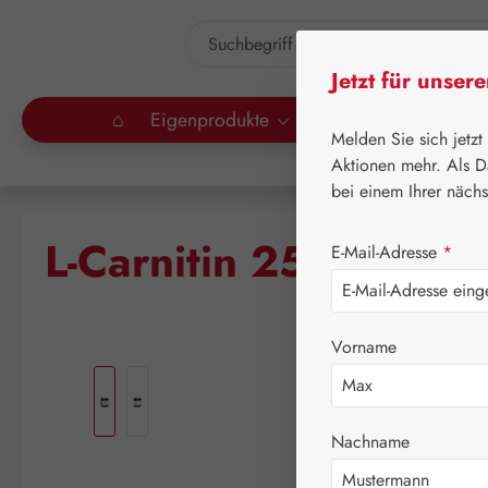
um Hauptinhalt springen
Zur Suche springen
Jetzt für unser
⌂
Eigenprodukte
Gall Pharma
Lei
Melden Sie sich jetzt
Aktionen mehr. Als D
bei einem Ihrer näch
L-Carnitin 250 mg G
E-Mail-Adresse
*
Vorname
Bildergalerie überspringen
Nachname