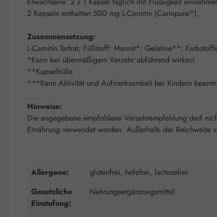
Erwachsene: 2 x 1 Kapsel täglich mit Flüssigkeit einnehme
2 Kapseln enthalten 500 mg L-Carnitin (Carnipure™).
Zusammensetzung:
L-Carnitin Tartrat; Füllstoff: Mannit*; Gelatine**; Farbs
*Kann bei übermäßigem Verzehr abführend wirken!
**Kapselhülle
***Kann Aktivität und Aufmerksamkeit bei Kindern beeintr
Hinweise:
Die angegebene empfohlene Verzehrempfehlung darf nicht 
Ernährung verwendet werden. Außerhalb der Reichweite von
Allergene:
glutenfrei, hefefrei, lactosefrei
Gesetzliche
Nahrungsergänzungsmittel
Einstufung: