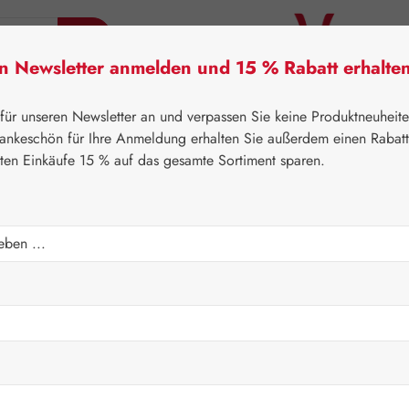
en Newsletter anmelden und 15 % Rabatt erhalte
tner Lifecare
Pater Severin Naturprodukte
Handels
 für unseren Newsletter an und verpassen Sie keine Produktneuheit
ankeschön für Ihre Anmeldung erhalten Sie außerdem einen Rabat
sten Einkäufe 15 % auf das gesamte Sortiment sparen.
⌂
Gall Pharma
Aminosäuren
PH Kapseln
Regulärer Prei
354,70
Inhalt:
0.483 K
Preise inkl. M