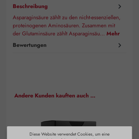
Beschreibung
Asparaginsäure zählt zu den nicht-essenziellen,
proteinogenen Aminosäuren. Zusammen mit
der Glutaminsäure zählt Asparaginsäu…
Mehr
Bewertungen
Produktgalerie überspringen
Andere Kunden kauften auch …
Diese Website verwendet Cookies, um eine