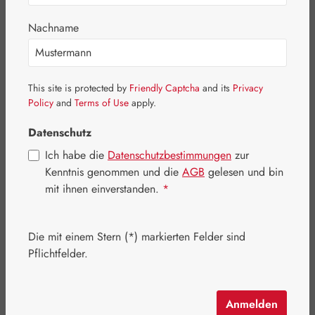
Bildergalerie überspringen
Nachname
This site is protected by
Friendly Captcha
and its
Privacy
Policy
and
Terms of Use
apply.
Datenschutz
Ich habe die
Datenschutzbestimmungen
zur
Kenntnis genommen und die
AGB
gelesen und bin
mit ihnen einverstanden.
*
Die mit einem Stern (*) markierten Felder sind
Regulärer Preis:
32,80 €
Pflichtfelder.
Inhalt:
0.1 Kilogramm
Preise inkl. MwSt. zzgl. Versandkosten
Anmelden