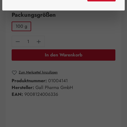
Artikel auf Lager.
auswählen
Packungsgrößen
100 g
Produkt Anzahl: Gib den gewünschten Wert e
In den Warenkorb
Zum Merkzettel hinzufügen
Produktnummer:
01004141
Hersteller:
Gall Pharma GmbH
EAN:
9008124006336