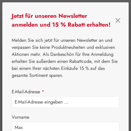
Zum Hauptinhalt springen
Jetzt für unseren Newsletter
anmelden und 15 % Rabatt erhalten!
0
Werkzeugleiste anzeigen
Du hast 0 Produkte
Melden Sie sich jetzt für unseren Newsletter an und
verpassen Sie keine Produktneuheiten und exklusiven
Aktionen mehr. Als Dankeschön für Ihre Anmeldung
⌂
Gall Pharma
Aminosäuren
erhalten Sie außerdem einen Rabattcode, mit dem Sie
L-Asparaginsäure
bei einem Ihrer nächsten Einkäufe 15 % auf das
gesamte Sortiment sparen.
GPH Pulver
E-Mail-Adresse
*
Vorname