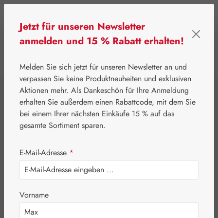
Zum Hauptinhalt springen
Jetzt für unseren Newsletter
anmelden und 15 % Rabatt erhalten!
0
Werkzeugleiste anzeigen
Du hast 0 Produkte
Melden Sie sich jetzt für unseren Newsletter an und
verpassen Sie keine Produktneuheiten und exklusiven
Aktionen mehr. Als Dankeschön für Ihre Anmeldung
⌂
Gall Pharma
Aminosäuren
erhalten Sie außerdem einen Rabattcode, mit dem Sie
L-Asparaginsäure
bei einem Ihrer nächsten Einkäufe 15 % auf das
gesamte Sortiment sparen.
500 mg GPH
E-Mail-Adresse
*
Kapseln
Vorname