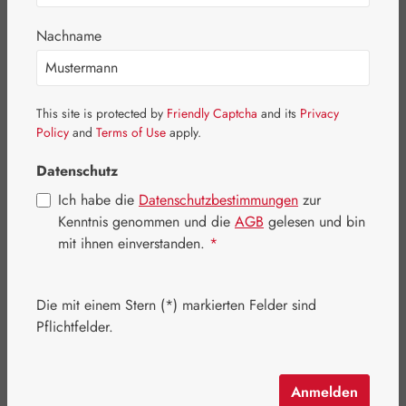
Nachname
Bildergalerie überspringen
This site is protected by
Friendly Captcha
and its
Privacy
Policy
and
Terms of Use
apply.
Datenschutz
Ich habe die
Datenschutzbestimmungen
zur
Kenntnis genommen und die
AGB
gelesen und bin
mit ihnen einverstanden.
*
Die mit einem Stern (*) markierten Felder sind
Pflichtfelder.
Regulärer Preis:
82,40 €
Inhalt:
0.231 Kilogramm
(356,71 € / 1 Kilogramm)
Anmelden
Preise inkl. MwSt. zzgl. Versandkosten