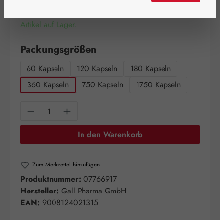
Artikel auf Lager.
auswählen
Packungsgrößen
60 Kapseln
120 Kapseln
180 Kapseln
360 Kapseln
750 Kapseln
1750 Kapseln
Produkt Anzahl: Gib den gewünschten Wert e
In den Warenkorb
Zum Merkzettel hinzufügen
Produktnummer:
07766917
Hersteller:
Gall Pharma GmbH
EAN:
9008124021315