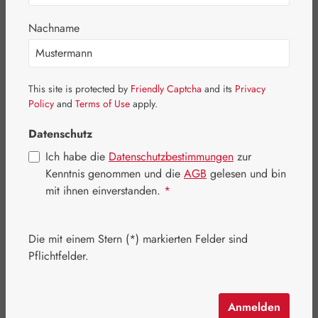
Nachname
Bildergalerie überspringen
This site is protected by
Friendly Captcha
and its
Privacy
Policy
and
Terms of Use
apply.
Datenschutz
Ich habe die
Datenschutzbestimmungen
zur
Kenntnis genommen und die
AGB
gelesen und bin
mit ihnen einverstanden.
*
Die mit einem Stern (*) markierten Felder sind
Pflichtfelder.
Regulärer Preis:
46,20 €
Inhalt:
0.115 Kilogramm
(401,74 € / 1 Kilogramm)
Anmelden
Preise inkl. MwSt. zzgl. Versandkosten