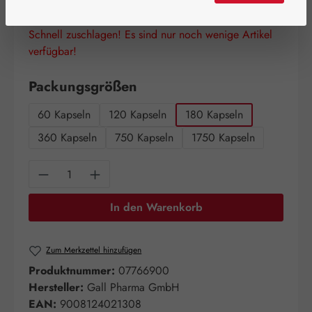
Schnell zuschlagen! Es sind nur noch wenige Artikel
verfügbar!
auswählen
Packungsgrößen
60 Kapseln
120 Kapseln
180 Kapseln
360 Kapseln
750 Kapseln
1750 Kapseln
Produkt Anzahl: Gib den gewünschten Wert e
In den Warenkorb
Zum Merkzettel hinzufügen
Produktnummer:
07766900
Hersteller:
Gall Pharma GmbH
EAN:
9008124021308