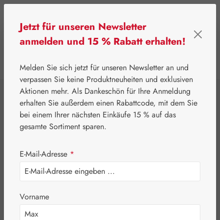
Zum Hauptinhalt springen
Jetzt für unseren Newsletter
anmelden und 15 % Rabatt erhalten!
0
Werkzeugleiste anzeigen
Du hast 0 Produkte
Melden Sie sich jetzt für unseren Newsletter an und
verpassen Sie keine Produktneuheiten und exklusiven
Aktionen mehr. Als Dankeschön für Ihre Anmeldung
⌂
Gall Pharma
Aminosäuren
erhalten Sie außerdem einen Rabattcode, mit dem Sie
L-Asparaginsäure
bei einem Ihrer nächsten Einkäufe 15 % auf das
gesamte Sortiment sparen.
500 mg GPH
E-Mail-Adresse
*
Kapseln
Vorname