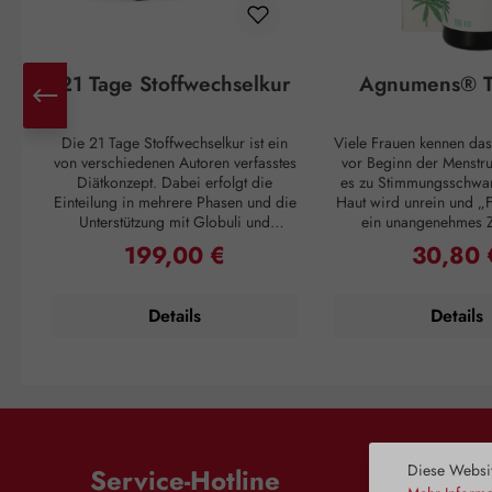
21 Tage Stoffwechselkur
Agnumens® T
Die 21 Tage Stoffwechselkur ist ein
Viele Frauen kennen das
von verschiedenen Autoren verfasstes
vor Beginn der Menstr
Diätkonzept. Dabei erfolgt die
es zu Stimmungsschwa
Einteilung in mehrere Phasen und die
Haut wird unrein und „F
Unterstützung mit Globuli und
ein unangenehmes 
Vitalstoffen. Unser 21 Tage
Unterleib. Und ganz pl
199,00 €
30,80 
Regulärer Preis:
Regulärer 
Stoffwechsel Paket enthält diese
Einsetzen der Periode
Zusatzbausteine, welche Sie in
Unannehmlichkeiten vo
Absprache mit Ihrem Diätberater
sich 3 – 4 Wochen 
Details
Details
oder nach Ihrem persönlichen
wiederholen. Doch auch
Diätplan einsetzen können. Die Kur
ein Kraut gewachs
ergibt sich aus der Ladephase, der
Pflanzenstoffe aus den
Abnehmphase, der
Mönchspfeffers greifen
Stabilisierungsphase und der
in den Hormonhaushalt 
Erhaltungsphase.Das 21 Tage
und schaffen so Harmo
Stoffwechsel Paket enthält: A-Z
weiblichen Zyklus. Die
Komplex Tabletten Flohsamenschalen
der Dopaminrezept
Diese Websit
Service-Hotline
Pulver HCG C30 Gall® Globuli MSM
gehemmt, wodurch e