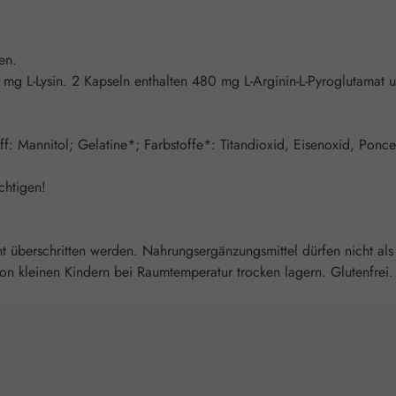
en.
 mg L-Lysin. 2 Kapseln enthalten 480 mg L-Arginin-L-Pyroglutamat 
toff: Mannitol; Gelatine*; Farbstoffe*: Titandioxid, Eisenoxid, Pon
chtigen!
überschritten werden. Nahrungsergänzungsmittel dürfen nicht als
 kleinen Kindern bei Raumtemperatur trocken lagern. Glutenfrei. L