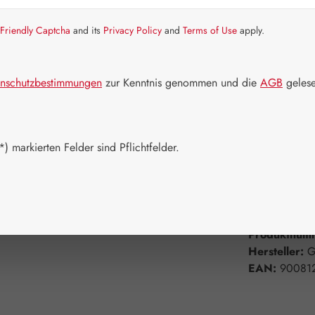
Artikel auf La
Friendly Captcha
and its
Privacy Policy
and
Terms of Use
apply.
Packungs
60 Kapseln
nschutzbestimmungen
zur Kenntnis genommen und die
AGB
gelese
750 Kapsel
Produkt 
) markierten Felder sind Pflichtfelder.
Zum Merkzett
Produktnum
Hersteller:
G
EAN:
90081