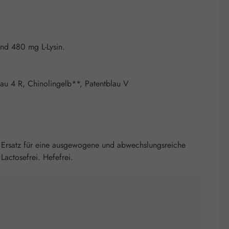
und 480 mg L-Lysin.
ceau 4 R, Chinolingelb**, Patentblau V
 Ersatz für eine ausgewogene und abwechslungsreiche
actosefrei. Hefefrei.