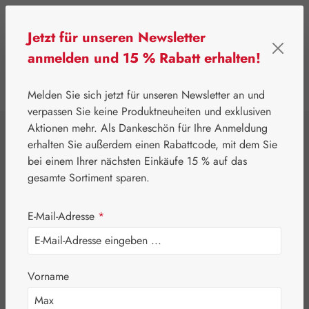
Zum Hauptinhalt springen
Jetzt für unseren Newsletter
anmelden und 15 % Rabatt erhalten!
0
Werkzeugleiste anzeigen
Du hast 0 Produkte
Melden Sie sich jetzt für unseren Newsletter an und
verpassen Sie keine Produktneuheiten und exklusiven
Aktionen mehr. Als Dankeschön für Ihre Anmeldung
⌂
Gall Pharma
Aminosäuren
erhalten Sie außerdem einen Rabattcode, mit dem Sie
L-
bei einem Ihrer nächsten Einkäufe 15 % auf das
gesamte Sortiment sparen.
Argininpyroglutamat
E-Mail-Adresse
*
+ L-Lysin 1:1 GPH
Kapseln
Vorname