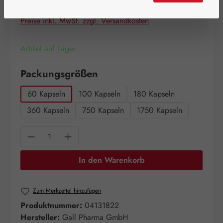
Inhalt:
0.072 Kilogramm
(755,56 € / 1 Kilogramm)
Preise inkl. MwSt. zzgl. Versandkosten
Artikel auf Lager.
auswählen
Packungsgrößen
60 Kapseln
100 Kapseln
180 Kapseln
360 Kapseln
750 Kapseln
1750 Kapseln
Produkt Anzahl: Gib den gewünschten Wert e
In den Warenkorb
Zum Merkzettel hinzufügen
Produktnummer:
04131822
Hersteller:
Gall Pharma GmbH