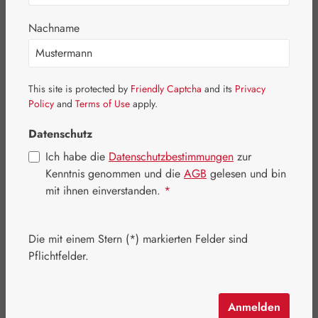
Nachname
Bildergalerie überspringen
This site is protected by
Friendly Captcha
and its
Privacy
Policy
and
Terms of Use
apply.
Datenschutz
Ich habe die
Datenschutzbestimmungen
zur
Kenntnis genommen und die
AGB
gelesen und bin
mit ihnen einverstanden.
*
Die mit einem Stern (*) markierten Felder sind
Pflichtfelder.
Anmelden
Regulärer Preis:
54,40 €