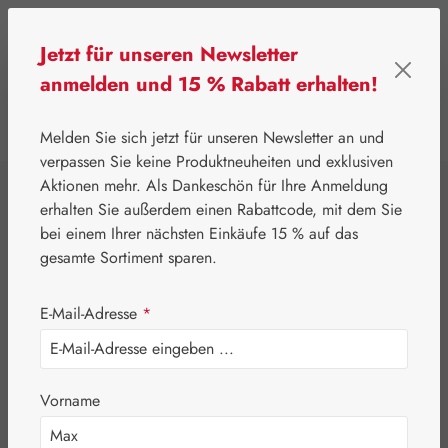
Zum Hauptinhalt springen
Jetzt für unseren Newsletter
anmelden und 15 % Rabatt erhalten!
0
Werkzeugleiste anzeigen
Du hast 0 Produkte
Melden Sie sich jetzt für unseren Newsletter an und
verpassen Sie keine Produktneuheiten und exklusiven
Aktionen mehr. Als Dankeschön für Ihre Anmeldung
⌂
Gall Pharma
Aminosäuren
erhalten Sie außerdem einen Rabattcode, mit dem Sie
L-
bei einem Ihrer nächsten Einkäufe 15 % auf das
gesamte Sortiment sparen.
Argininpyroglutamat
E-Mail-Adresse
*
+ L-Lysin 1:1 GPH
Kapseln
Vorname