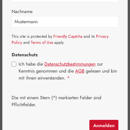
Nachname
Bildergalerie überspringen
This site is protected by
Friendly Captcha
and its
Privacy
Policy
and
Terms of Use
apply.
Datenschutz
Ich habe die
Datenschutzbestimmungen
zur
Kenntnis genommen und die
AGB
gelesen und bin
mit ihnen einverstanden.
*
Die mit einem Stern (*) markierten Felder sind
Pflichtfelder.
Anmelden
Regulärer Preis:
54,40 €