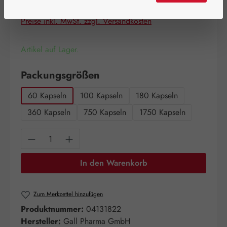
Inhalt:
0.072 Kilogramm
(755,56 € / 1 Kilogramm)
Preise inkl. MwSt. zzgl. Versandkosten
Artikel auf Lager.
auswählen
Packungsgrößen
60 Kapseln
100 Kapseln
180 Kapseln
360 Kapseln
750 Kapseln
1750 Kapseln
Produkt Anzahl: Gib den gewünschten Wert e
In den Warenkorb
Zum Merkzettel hinzufügen
Produktnummer:
04131822
Hersteller:
Gall Pharma GmbH