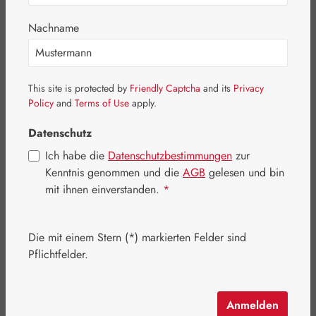
Nachname
Bildergalerie überspringen
This site is protected by
Friendly Captcha
and its
Privacy
Policy
and
Terms of Use
apply.
Datenschutz
Ich habe die
Datenschutzbestimmungen
zur
Kenntnis genommen und die
AGB
gelesen und bin
mit ihnen einverstanden.
*
Die mit einem Stern (*) markierten Felder sind
Pflichtfelder.
Anmelden
Regulärer Preis:
434,80 €