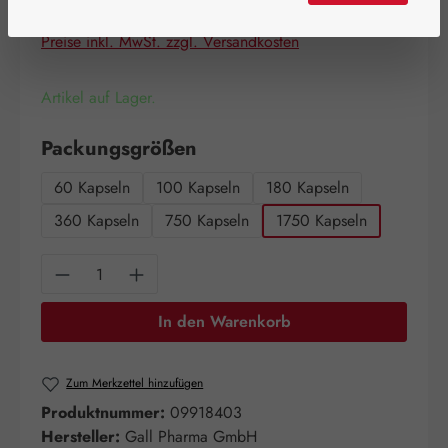
Inhalt:
1.023 Kilogramm
(425,02 € / 1 Kilogramm)
Preise inkl. MwSt. zzgl. Versandkosten
Artikel auf Lager.
auswählen
Packungsgrößen
60 Kapseln
100 Kapseln
180 Kapseln
360 Kapseln
750 Kapseln
1750 Kapseln
Produkt Anzahl: Gib den gewünschten Wert e
In den Warenkorb
Zum Merkzettel hinzufügen
Produktnummer:
09918403
Hersteller:
Gall Pharma GmbH