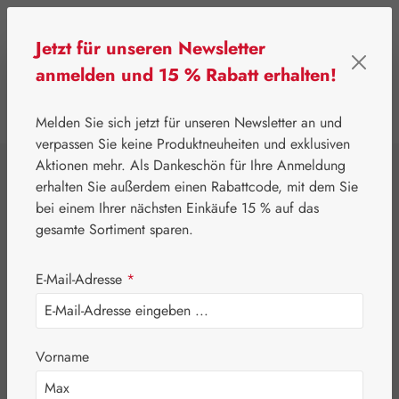
Zum Hauptinhalt springen
Jetzt für unseren Newsletter
anmelden und 15 % Rabatt erhalten!
0
Werkzeugleiste anzeigen
Du hast 0 Produkte
Melden Sie sich jetzt für unseren Newsletter an und
verpassen Sie keine Produktneuheiten und exklusiven
Aktionen mehr. Als Dankeschön für Ihre Anmeldung
⌂
Gall Pharma
Aminosäuren
erhalten Sie außerdem einen Rabattcode, mit dem Sie
L-Arginin / L-
bei einem Ihrer nächsten Einkäufe 15 % auf das
gesamte Sortiment sparen.
Ornithin / L-Lysin
E-Mail-Adresse
*
4:3:4 GPH
Kapseln
Vorname