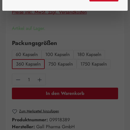
Inhalt:
0.21 Kilogramm
(580,95 € / 1 Kilogramm)
Preise inkl. MwSt. zzgl. Versandkosten
Artikel auf Lager.
auswählen
Packungsgrößen
60 Kapseln
100 Kapseln
180 Kapseln
360 Kapseln
750 Kapseln
1750 Kapseln
Produkt Anzahl: Gib den gewünschten Wert e
In den Warenkorb
Zum Merkzettel hinzufügen
Produktnummer:
09918389
Hersteller:
Gall Pharma GmbH