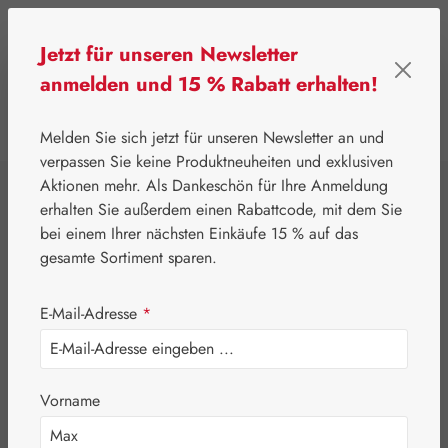
Zum Hauptinhalt springen
Jetzt für unseren Newsletter
anmelden und 15 % Rabatt erhalten!
0
Werkzeugleiste anzeigen
Du hast 0 Produkte
Melden Sie sich jetzt für unseren Newsletter an und
verpassen Sie keine Produktneuheiten und exklusiven
Aktionen mehr. Als Dankeschön für Ihre Anmeldung
⌂
Gall Pharma
Aminosäuren
erhalten Sie außerdem einen Rabattcode, mit dem Sie
L-Arginin / L-
bei einem Ihrer nächsten Einkäufe 15 % auf das
gesamte Sortiment sparen.
Ornithin / L-Lysin
E-Mail-Adresse
*
4:3:4 GPH
Kapseln
Vorname