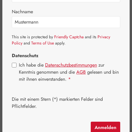
Nachname
Bildergalerie überspringen
This site is protected by
Friendly Captcha
and its
Privacy
Policy
and
Terms of Use
apply.
Datenschutz
Ich habe die
Datenschutzbestimmungen
zur
Kenntnis genommen und die
AGB
gelesen und bin
mit ihnen einverstanden.
*
Die mit einem Stern (*) markierten Felder sind
Pflichtfelder.
Anmelden
Regulärer Preis:
122,00 €