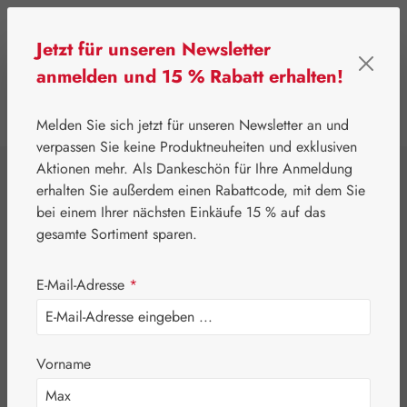
Zum Hauptinhalt springen
Jetzt für unseren Newsletter
anmelden und 15 % Rabatt erhalten!
0
Werkzeugleiste anzeigen
Du hast 0 Produkte
Melden Sie sich jetzt für unseren Newsletter an und
verpassen Sie keine Produktneuheiten und exklusiven
Aktionen mehr. Als Dankeschön für Ihre Anmeldung
⌂
Pater Severin Naturprodukte
erhalten Sie außerdem einen Rabattcode, mit dem Sie
Aromatische Wässer
bei einem Ihrer nächsten Einkäufe 15 % auf das
Krauseminzwasser
gesamte Sortiment sparen.
E-Mail-Adresse
*
Vorname