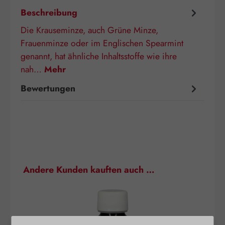
Beschreibung
Die Krauseminze, auch Grüne Minze,
Frauenminze oder im Englischen Spearmint
genannt, hat ähnliche Inhaltsstoffe wie ihre
nah…
Mehr
Bewertungen
Produktgalerie überspringen
Andere Kunden kauften auch …