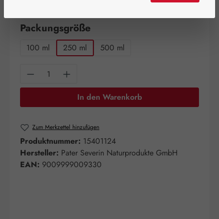
Artikel auf Lager.
auswählen
Packungsgröße
100 ml
250 ml
500 ml
Produkt Anzahl: Gib den gewünschten Wert e
In den Warenkorb
Zum Merkzettel hinzufügen
Produktnummer:
15401124
Hersteller:
Pater Severin Naturprodukte GmbH
EAN:
9009999009330