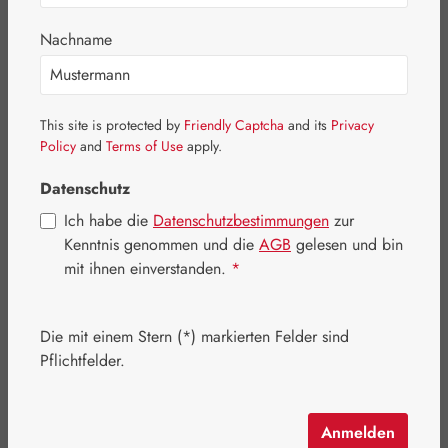
Bildergalerie überspringen
Nachname
This site is protected by
Friendly Captcha
and its
Privacy
Policy
and
Terms of Use
apply.
Datenschutz
Ich habe die
Datenschutzbestimmungen
zur
Kenntnis genommen und die
AGB
gelesen und bin
mit ihnen einverstanden.
*
Die mit einem Stern (*) markierten Felder sind
Regulärer Preis:
24,20 €
Pflichtfelder.
Inhalt:
0.25 Liter
(96,80 € / 1 Liter)
Preise inkl. MwSt. zzgl. Versandkosten
Anmelden