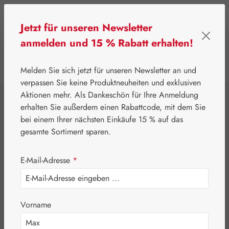
Zum Hauptinhalt springen
Jetzt für unseren Newsletter
anmelden und 15 % Rabatt erhalten!
0
Werkzeugleiste anzeigen
Du hast 0 Produkte
Melden Sie sich jetzt für unseren Newsletter an und
verpassen Sie keine Produktneuheiten und exklusiven
Aktionen mehr. Als Dankeschön für Ihre Anmeldung
⌂
Pater Severin Naturprodukte
Tropfen & Sprays
erhalten Sie außerdem einen Rabattcode, mit dem Sie
Kardenwurzel
bei einem Ihrer nächsten Einkäufe 15 % auf das
gesamte Sortiment sparen.
Tropfen
E-Mail-Adresse
*
Vorname