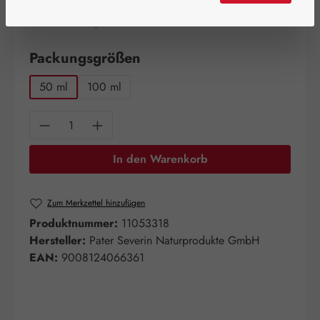
Artikel auf Lager.
auswählen
Packungsgrößen
50 ml
100 ml
Produkt Anzahl: Gib den gewünschten Wert e
In den Warenkorb
Zum Merkzettel hinzufügen
Produktnummer:
11053318
Hersteller:
Pater Severin Naturprodukte GmbH
EAN:
9008124066361