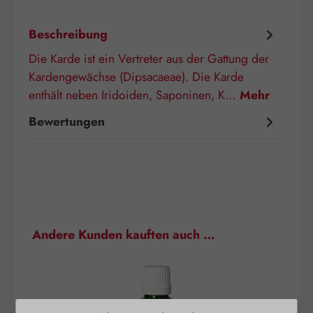
Beschreibung
Die Karde ist ein Vertreter aus der Gattung der
Kardengewächse (Dipsacaeae). Die Karde
enthält neben Iridoiden, Saponinen, K…
Mehr
Bewertungen
Produktgalerie überspringen
Andere Kunden kauften auch …