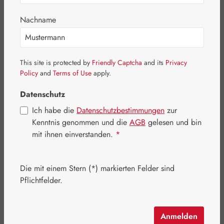
Bildergalerie überspringen
Nachname
This site is protected by
Friendly Captcha
and its
Privacy
Policy
and
Terms of Use
apply.
Datenschutz
Ich habe die
Datenschutzbestimmungen
zur
Kenntnis genommen und die
AGB
gelesen und bin
mit ihnen einverstanden.
*
Die mit einem Stern (*) markierten Felder sind
Pflichtfelder.
Regulärer Preis:
17,90 €
Inhalt:
0.05 Liter
(358,00 € / 1 Liter)
Preise inkl. MwSt. zzgl. Versandkosten
Anmelden