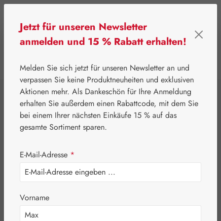
Zum Hauptinhalt springen
Jetzt für unseren Newsletter
anmelden und 15 % Rabatt erhalten!
0
Werkzeugleiste anzeigen
Du hast 0 Produkte
Melden Sie sich jetzt für unseren Newsletter an und
verpassen Sie keine Produktneuheiten und exklusiven
Aktionen mehr. Als Dankeschön für Ihre Anmeldung
⌂
Pater Severin Naturprodukte
erhalten Sie außerdem einen Rabattcode, mit dem Sie
Aromatische Wässer
bei einem Ihrer nächsten Einkäufe 15 % auf das
Kamillenwasser
gesamte Sortiment sparen.
E-Mail-Adresse
*
Vorname