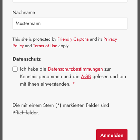
Bildergalerie überspringen
Nachname
This site is protected by
Friendly Captcha
and its
Privacy
Policy
and
Terms of Use
apply.
Datenschutz
Ich habe die
Datenschutzbestimmungen
zur
Kenntnis genommen und die
AGB
gelesen und bin
mit ihnen einverstanden.
*
Die mit einem Stern (*) markierten Felder sind
Regulärer Preis:
10,30 €
Pflichtfelder.
Inhalt:
0.1 Liter
(103,00 € / 1 Liter)
Preise inkl. MwSt. zzgl. Versandkosten
Anmelden