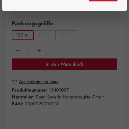
Schnell zuschlagen! Es sind nur noch wenige Artikel
verfügbar!
auswählen
Packungsgröße
100 ml
250 ml
500 ml
(Diese Option ist zurzeit nicht verfügbar.)
(Diese Option ist zurzeit nicht verfügb
Produkt Anzahl: Gib den gewünschten Wert e
In den Warenkorb
Zum Merkzettel hinzufügen
Produktnummer:
15401087
Hersteller:
Pater Severin Naturprodukte GmbH
EAN:
9009999009231