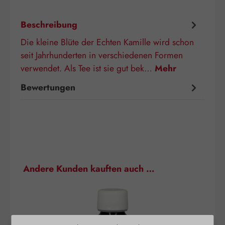
Beschreibung
Die kleine Blüte der Echten Kamille wird schon
seit Jahrhunderten in verschiedenen Formen
verwendet. Als Tee ist sie gut bek…
Mehr
Bewertungen
Produktgalerie überspringen
Andere Kunden kauften auch …