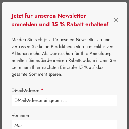
Zum Hauptinhalt springen
Jetzt für unseren Newsletter
anmelden und 15 % Rabatt erhalten!
0
Werkzeugleiste anzeigen
Du hast 0 Produkte
Melden Sie sich jetzt für unseren Newsletter an und
verpassen Sie keine Produktneuheiten und exklusiven
Aktionen mehr. Als Dankeschön für Ihre Anmeldung
⌂
Gall Pharma
Pflanzliche Produkte
erhalten Sie außerdem einen Rabattcode, mit dem Sie
Glukokine®
bei einem Ihrer nächsten Einkäufe 15 % auf das
gesamte Sortiment sparen.
Kapseln
E-Mail-Adresse
*
Vorname