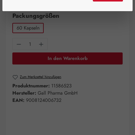
Artikel auf Lager.
auswählen
Packungsgrößen
60 Kapseln
Produkt Anzahl: Gib den gewünschten Wert e
In den Warenkorb
Zum Merkzettel hinzufügen
Produktnummer:
11586523
Hersteller:
Gall Pharma GmbH
EAN:
9008124006732