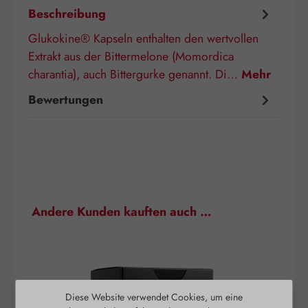
Beschreibung
Glukokine® Kapseln enthalten den wertvollen
Extrakt aus der Bittermelone (Momordica
charantia), auch Bittergurke genannt. Di…
Mehr
Bewertungen
Produktgalerie überspringen
Andere Kunden kauften auch …
Diese Website verwendet Cookies, um eine