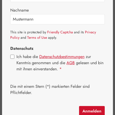
Bildergalerie überspringen
Nachname
This site is protected by
Friendly Captcha
and its
Privacy
Policy
and
Terms of Use
apply.
Datenschutz
Ich habe die
Datenschutzbestimmungen
zur
Kenntnis genommen und die
AGB
gelesen und bin
mit ihnen einverstanden.
*
Die mit einem Stern (*) markierten Felder sind
Regulärer Preis:
61,40 €
Pflichtfelder.
Inhalt:
0.035 Kilogramm
(1.754,29 € / 1 Kilogramm)
Preise inkl. MwSt. zzgl. Versandkosten
Anmelden