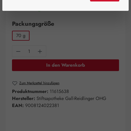
Artikel auf Lager.
auswählen
Packungsgröße
70 g
Produkt Anzahl: Gib den gewünschten Wert e
In den Warenkorb
Zum Merkzettel hinzufügen
Produktnummer:
11615638
Hersteller:
Stiftsapotheke Gall-Reidlinger OHG
EAN:
9008124022381