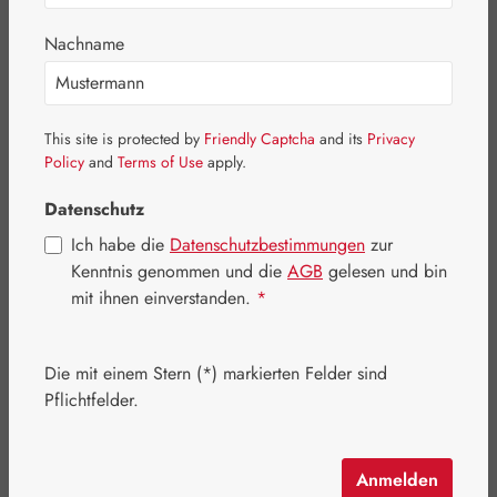
Bildergalerie überspringen
Nachname
This site is protected by
Friendly Captcha
and its
Privacy
Policy
and
Terms of Use
apply.
Datenschutz
Ich habe die
Datenschutzbestimmungen
zur
Kenntnis genommen und die
AGB
gelesen und bin
mit ihnen einverstanden.
*
Die mit einem Stern (*) markierten Felder sind
Pflichtfelder.
Regulärer Preis:
4,80 €
Inhalt:
0.07 Kilogramm
(68,57 € / 1 Kilogramm)
Preise inkl. MwSt. zzgl. Versandkosten
Anmelden