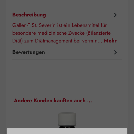
Beschreibung
Gallen-T St. Severin ist ein Lebensmittel für
besondere medizinische Zwecke (Bilanzierte
Diät) zum Diätmanagement bei vermin…
Mehr
Bewertungen
Produktgalerie überspringen
Andere Kunden kauften auch …