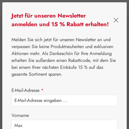
Zum Hauptinhalt springen
Jetzt für unseren Newsletter
anmelden und 15 % Rabatt erhalten!
0
Werkzeugleiste anzeigen
Du hast 0 Produkte
Melden Sie sich jetzt für unseren Newsletter an und
verpassen Sie keine Produktneuheiten und exklusiven
Aktionen mehr. Als Dankeschön für Ihre Anmeldung
⌂
Pater Severin Naturprodukte
Teemischungen
erhalten Sie außerdem einen Rabattcode, mit dem Sie
Gallen-T St.
bei einem Ihrer nächsten Einkäufe 15 % auf das
gesamte Sortiment sparen.
Severin
E-Mail-Adresse
*
Vorname