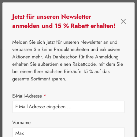
Zum Hauptinhalt springen
Jetzt für unseren Newsletter
anmelden und 15 % Rabatt erhalten!
0
Werkzeugleiste anzeigen
Du hast 0 Produkte
Melden Sie sich jetzt für unseren Newsletter an und
verpassen Sie keine Produktneuheiten und exklusiven
Aktionen mehr. Als Dankeschön für Ihre Anmeldung
⌂
Pater Severin Naturprodukte
Sirupe
erhalten Sie außerdem einen Rabattcode, mit dem Sie
Fenchelsirup Mit
bei einem Ihrer nächsten Einkäufe 15 % auf das
gesamte Sortiment sparen.
Honig
E-Mail-Adresse
*
Vorname