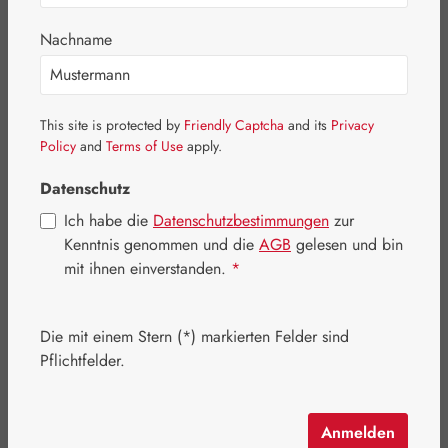
Bildergalerie überspringen
Nachname
This site is protected by
Friendly Captcha
and its
Privacy
Policy
and
Terms of Use
apply.
Datenschutz
Ich habe die
Datenschutzbestimmungen
zur
Kenntnis genommen und die
AGB
gelesen und bin
mit ihnen einverstanden.
*
Die mit einem Stern (*) markierten Felder sind
Pflichtfelder.
Regulärer Preis:
14,40 €
Inhalt:
0.25 Liter
(57,60 € / 1 Liter)
Preise inkl. MwSt. zzgl. Versandkosten
Anmelden