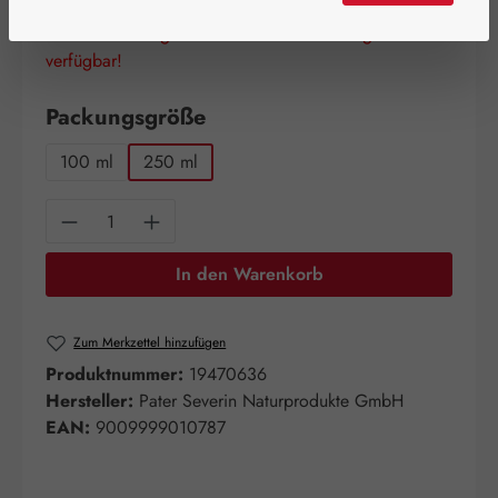
Schnell zuschlagen! Es sind nur noch wenige Artikel
verfügbar!
auswählen
Packungsgröße
100 ml
250 ml
Produkt Anzahl: Gib den gewünschten Wert e
In den Warenkorb
Zum Merkzettel hinzufügen
Produktnummer:
19470636
Hersteller:
Pater Severin Naturprodukte GmbH
EAN:
9009999010787