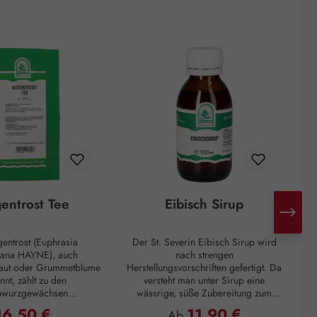
entrost Tee
Eibisch Sirup
entrost (Euphrasia
Der St. Severin Eibisch Sirup wird
S
iana HAYNE), auch
nach strengen
raut oder Grummetblume
Herstellungsvorschriften gefertigt. Da
be
nnt, zählt zu den
versteht man unter Sirup eine
nwurzgewächsen
wässrige, süße Zubereitung zum
Zu
iaceae). Dem Augentrost
Einnehmen, die eine zähflüssige
po
16,50 €
11,90 €
egulärer Preis:
Regulärer Preis:
Ab