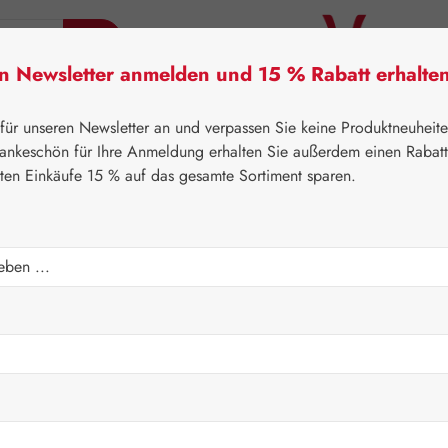
en Newsletter anmelden und 15 % Rabatt erhalte
tner Lifecare
Pater Severin Naturprodukte
Handels
 für unseren Newsletter an und verpassen Sie keine Produktneuheit
ankeschön für Ihre Anmeldung erhalten Sie außerdem einen Rabat
sten Einkäufe 15 % auf das gesamte Sortiment sparen.
⌂
Pater Severin Naturprodukte
Sirupe
Regulärer Prei
11,90 
Inhalt:
0.1 Liter
(
Preise inkl. M