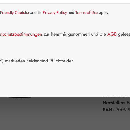
Friendly Captcha
and its
Privacy Policy
and
Terms of Use
apply.
Artikel auf La
Packungs
nschutzbestimmungen
zur Kenntnis genommen und die
AGB
gelese
100 ml
Produkt 
) markierten Felder sind Pflichtfelder.
Zum Merkzett
Produktnum
Hersteller:
P
EAN:
90099