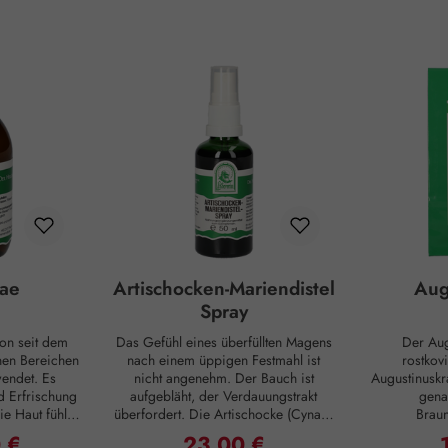
ae
Artischocken-Mariendistel
Aug
Spray
on seit dem
Das Gefühl eines überfüllten Magens
Der Aug
enen Bereichen
nach einem üppigen Festmahl ist
rostkov
endet. Es
nicht angenehm. Der Bauch ist
Augustinusk
d Erfrischung
aufgebläht, der Verdauungstrakt
gena
e Haut fühlt
überfordert. Die Artischocke (Cynara
Brau
n ihre
scolymus), bekannt für ihren
(Scrophular
 €
23,00 €
reis:
Regulärer Preis:
R