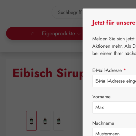
um Hauptinhalt springen
Zur Suche springen
Jetzt für unser
⌂
Eigenprodukte
Gall Pharma
Lei
Melden Sie sich jetzt
Aktionen mehr. Als D
bei einem Ihrer näch
Eibisch Sirup
E-Mail-Adresse
*
Vorname
Bildergalerie überspringen
Nachname