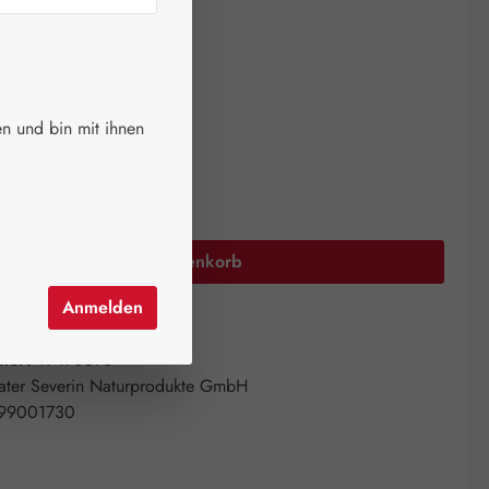
ger.
auswählen
größe
n und bin mit ihnen
200 ml
Anzahl: Gib den gewünschten Wert ein oder 
In den Warenkorb
Anmelden
el hinzufügen
mer:
19470576
ater Severin Naturprodukte GmbH
99001730