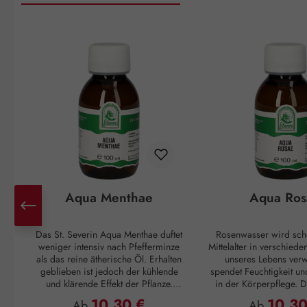
Produktgalerie überspringen
Aqua Menthae
Aqua Ros
Das St. Severin Aqua Menthae duftet
Rosenwasser wird sch
weniger intensiv nach Pfefferminze
Mittelalter in verschied
als das reine ätherische Öl. Erhalten
unseres Lebens verw
geblieben ist jedoch der kühlende
spendet Feuchtigkeit un
und klärende Effekt der Pflanze.
in der Körperpflege. Di
Dieser findet Einsatz bei allgemeiner
sich gut an, wen
10,30 €
10,30
Regulärer Preis:
Regulärer P
Ab
Ab