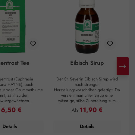
entrost Tee
Eibisch Sirup
entrost (Euphrasia
Der St. Severin Eibisch Sirup wird
S
iana HAYNE), auch
nach strengen
raut oder Grummetblume
Herstellungsvorschriften gefertigt. Da
be
nnt, zählt zu den
versteht man unter Sirup eine
nwurzgewächsen
wässrige, süße Zubereitung zum
Zu
iaceae). Dem Augentrost
Einnehmen, die eine zähflüssige
po
16,50 €
11,90 €
egulärer Preis:
Regulärer Preis:
Ab
ositive Effekte bei
Konsistenz aufweist. Unser Sirup auf
 des Auges nachgesagt.
Basis von Haushaltszucker
 kann Augentrost bei
(Saccharose) und Wasser entspricht
Details
Details
rkältung oder
höchsten Anforderungen und großer
u
eschwerden eingesetzt
Qualität. Wir arbeiten hier den Extrakt