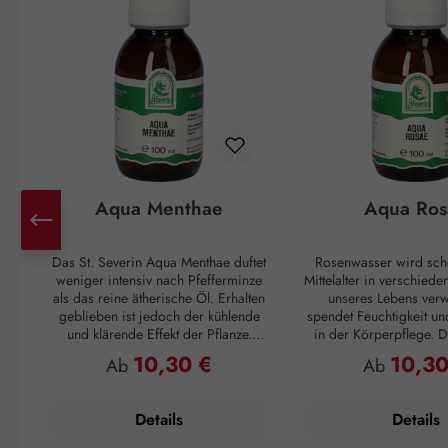
Aqua Menthae
Aqua Ros
Das St. Severin Aqua Menthae duftet
Rosenwasser wird sch
weniger intensiv nach Pfefferminze
Mittelalter in verschied
als das reine ätherische Öl. Erhalten
unseres Lebens verw
geblieben ist jedoch der kühlende
spendet Feuchtigkeit un
und klärende Effekt der Pflanze.
in der Körperpflege. Di
Dieser findet Einsatz bei allgemeiner
sich gut an, wen
10,30 €
10,30
Regulärer Preis:
Regulärer P
Ab
Ab
Müdigkeit, Übelkeit und Anspannung.
Feuchtigkeitsspeicher ge
Der Frischekick auf der Haut
ausreichend Nährstof
verschafft den darunterliegenden
geschmeidiges Haut
Details
Details
Geweben Entspannung und
Verfügung stehen. Auf 
Lockerung. Das macht sogar müde
aufgetragen, bringt 