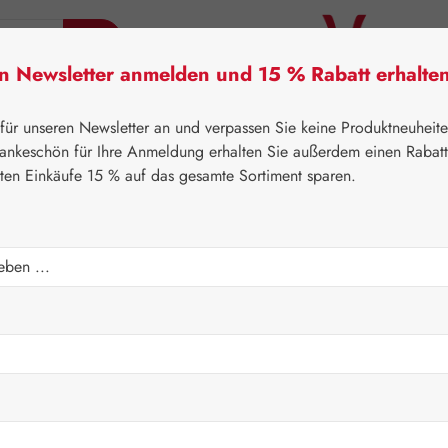
en Newsletter anmelden und 15 % Rabatt erhalte
tner Lifecare
Pater Severin Naturprodukte
Handels
 für unseren Newsletter an und verpassen Sie keine Produktneuheit
ankeschön für Ihre Anmeldung erhalten Sie außerdem einen Rabat
sten Einkäufe 15 % auf das gesamte Sortiment sparen.
⌂
Handelswaren
Tees
Regulärer Prei
6,70 €
Inhalt:
0.03 Ki
Preise inkl. M