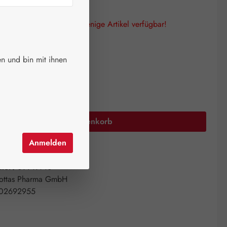
lagen! Es sind nur noch wenige Artikel verfügbar!
auswählen
größen
n und bin mit ihnen
Filterbeutel)
Anzahl: Gib den gewünschten Wert ein oder 
In den Warenkorb
Anmelden
el hinzufügen
mer:
09919710
ottas Pharma GmbH
02692955