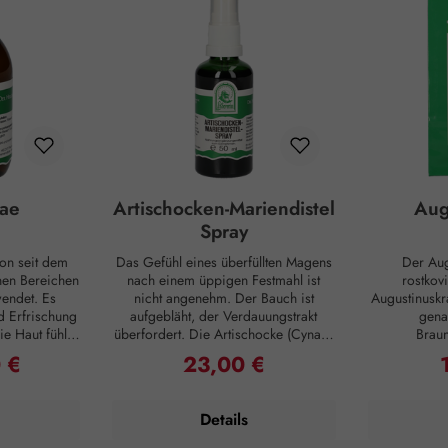
ae
Artischocken-Mariendistel
Aug
Spray
on seit dem
Das Gefühl eines überfüllten Magens
Der Aug
enen Bereichen
nach einem üppigen Festmahl ist
rostkov
endet. Es
nicht angenehm. Der Bauch ist
Augustinusk
d Erfrischung
aufgebläht, der Verdauungstrakt
gena
e Haut fühlt
überfordert. Die Artischocke (Cynara
Brau
n ihre
scolymus), bekannt für ihren
(Scrophular
 €
23,00 €
reis:
Regulärer Preis:
R
füllt sind und
feinherben bis zartbitteren
werden p
fe für ein
Geschmack, erlangt diesen durch
Erkrankungen
bild zur
Bitterstoffe wie Cynaropikrin.
Innerlich
Details
Haut und Haar
Darüber hinaus enthält die
E
Rosenwasser
Artischocke Substanzen wie
Verdauungsb