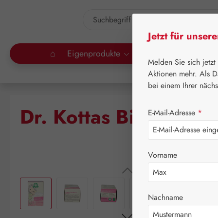
um Hauptinhalt springen
Zur Suche springen
Jetzt für unser
⌂
Eigenprodukte
Gall Pharma
Lei
Melden Sie sich jetzt
Aktionen mehr. Als D
bei einem Ihrer näch
Dr. Kottas Bio-Stilltee
E-Mail-Adresse
*
Vorname
Bildergalerie überspringen
Nachname