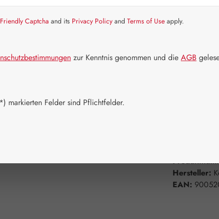
Friendly Captcha
and its
Privacy Policy
and
Terms of Use
apply.
Schnell zusch
Packungs
nschutzbestimmungen
zur Kenntnis genommen und die
AGB
gelese
1 Stück (20 
Produkt 
) markierten Felder sind Pflichtfelder.
Zum Merkzett
Produktnum
Hersteller:
K
EAN:
90052