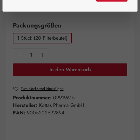
Artikel auf Lager.
auswählen
Packungsgrößen
1 Stück (20 Filterbeutel)
Produkt Anzahl: Gib den gewünschten Wert e
In den Warenkorb
Zum Merkzettel hinzufügen
Produktnummer:
09919615
Hersteller:
Kottas Pharma GmbH
EAN:
9005202692894