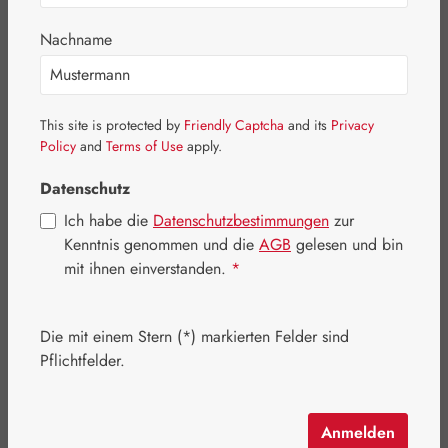
Bildergalerie überspringen
Nachname
This site is protected by
Friendly Captcha
and its
Privacy
Policy
and
Terms of Use
apply.
Datenschutz
Ich habe die
Datenschutzbestimmungen
zur
Kenntnis genommen und die
AGB
gelesen und bin
mit ihnen einverstanden.
*
Die mit einem Stern (*) markierten Felder sind
Pflichtfelder.
Regulärer Preis:
6,70 €
Inhalt:
0.03 Kilogramm
(223,33 € / 1 Kilogramm)
Preise inkl. MwSt. zzgl. Versandkosten
Anmelden