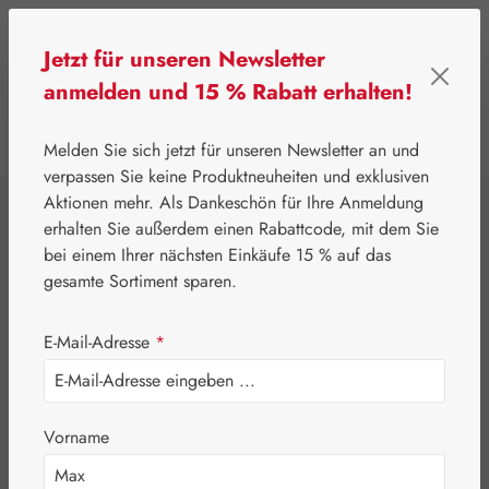
Zum Hauptinhalt springen
Jetzt für unseren Newsletter
anmelden und 15 % Rabatt erhalten!
0
Werkzeugleiste anzeigen
Du hast 0 Produkte
Melden Sie sich jetzt für unseren Newsletter an und
verpassen Sie keine Produktneuheiten und exklusiven
Aktionen mehr. Als Dankeschön für Ihre Anmeldung
⌂
Handelswaren
Tees
erhalten Sie außerdem einen Rabattcode, mit dem Sie
Dr. Kottas
bei einem Ihrer nächsten Einkäufe 15 % auf das
gesamte Sortiment sparen.
Abwehrkräftetee
E-Mail-Adresse
*
Vorname