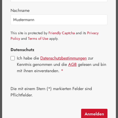
Bildergalerie überspringen
Nachname
This site is protected by
Friendly Captcha
and its
Privacy
Policy
and
Terms of Use
apply.
Datenschutz
Ich habe die
Datenschutzbestimmungen
zur
Kenntnis genommen und die
AGB
gelesen und bin
mit ihnen einverstanden.
*
Die mit einem Stern (*) markierten Felder sind
Pflichtfelder.
Regulärer Preis:
122,30 €
Inhalt:
1 Kilogramm
Preise inkl. MwSt. zzgl. Versandkosten
Anmelden