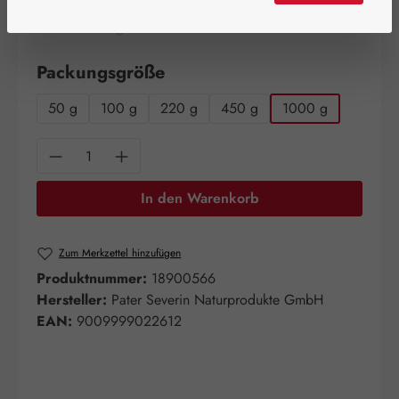
Artikel auf Lager.
auswählen
Packungsgröße
50 g
100 g
220 g
450 g
1000 g
Produkt Anzahl: Gib den gewünschten Wert e
In den Warenkorb
Zum Merkzettel hinzufügen
Produktnummer:
18900566
Hersteller:
Pater Severin Naturprodukte GmbH
EAN:
9009999022612