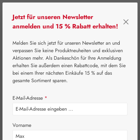
Zum Hauptinhalt springen
Jetzt für unseren Newsletter
anmelden und 15 % Rabatt erhalten!
0
Werkzeugleiste anzeigen
Du hast 0 Produkte
Melden Sie sich jetzt für unseren Newsletter an und
verpassen Sie keine Produktneuheiten und exklusiven
Aktionen mehr. Als Dankeschön für Ihre Anmeldung
⌂
Pater Severin Naturprodukte
Schönheit & Pflege
erhalten Sie außerdem einen Rabattcode, mit dem Sie
Citronellaöl 5 %
bei einem Ihrer nächsten Einkäufe 15 % auf das
gesamte Sortiment sparen.
Salbe
E-Mail-Adresse
*
Vorname