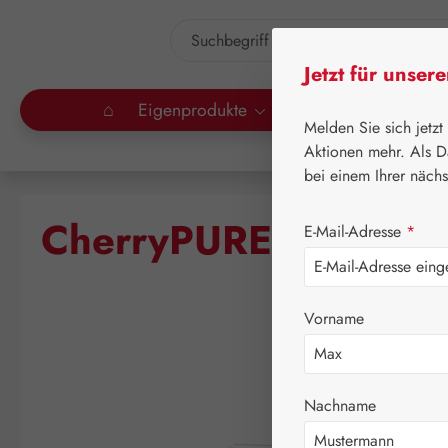
um Hauptinhalt springen
Zur Suche springen
Jetzt für unser
⌂
Eigenprodukte
Gall Pharma
Lei
Melden Sie sich jetzt
Aktionen mehr. Als D
bei einem Ihrer näch
CherryPURE Kapseln
E-Mail-Adresse
*
Vorname
Bildergalerie überspringen
Nachname