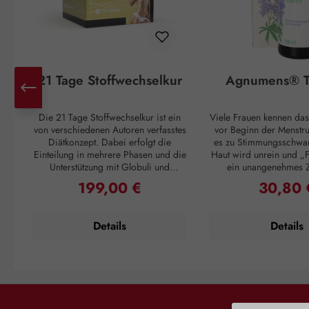
21 Tage Stoffwechselkur
Agnumens® T
Die 21 Tage Stoffwechselkur ist ein
Viele Frauen kennen das
von verschiedenen Autoren verfasstes
vor Beginn der Menstr
Diätkonzept. Dabei erfolgt die
es zu Stimmungsschwa
Einteilung in mehrere Phasen und die
Haut wird unrein und „F
Unterstützung mit Globuli und
ein unangenehmes 
Vitalstoffen. Unser 21 Tage
Unterleib. Und ganz pl
199,00 €
30,80 
Regulärer Preis:
Regulärer 
Stoffwechsel Paket enthält diese
Einsetzen der Periode
Zusatzbausteine, welche Sie in
Unannehmlichkeiten vo
Absprache mit Ihrem Diätberater
sich 3 – 4 Wochen 
Details
Details
oder nach Ihrem persönlichen
wiederholen. Doch auch
Diätplan einsetzen können. Die Kur
ein Kraut gewachs
ergibt sich aus der Ladephase, der
Pflanzenstoffe aus den
Abnehmphase, der
Mönchspfeffers greifen
Stabilisierungsphase und der
in den Hormonhaushalt 
Erhaltungsphase.Das 21 Tage
und schaffen so Harmo
Stoffwechsel Paket enthält: A-Z
weiblichen Zyklus. Die