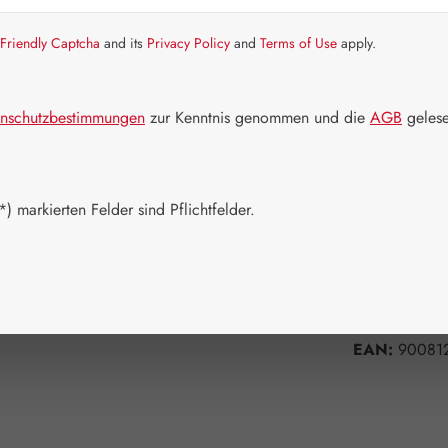
Artikel auf La
Friendly Captcha
and its
Privacy Policy
and
Terms of Use
apply.
Packungs
60 Stück
nschutzbestimmungen
zur Kenntnis genommen und die
AGB
gelese
Produkt 
) markierten Felder sind Pflichtfelder.
Zum Merkzett
Produktnum
Hersteller:
G
EAN:
90081