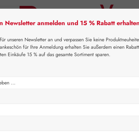
en Newsletter anmelden und 15 % Rabatt erhalte
tner Lifecare
Pater Severin Naturprodukte
Handels
 für unseren Newsletter an und verpassen Sie keine Produktneuheit
ankeschön für Ihre Anmeldung erhalten Sie außerdem einen Rabat
sten Einkäufe 15 % auf das gesamte Sortiment sparen.
⌂
Gall Pharma
Pflanzliche Produkte
Regulärer Prei
26,90 
Inhalt:
0.043 K
Preise inkl. M