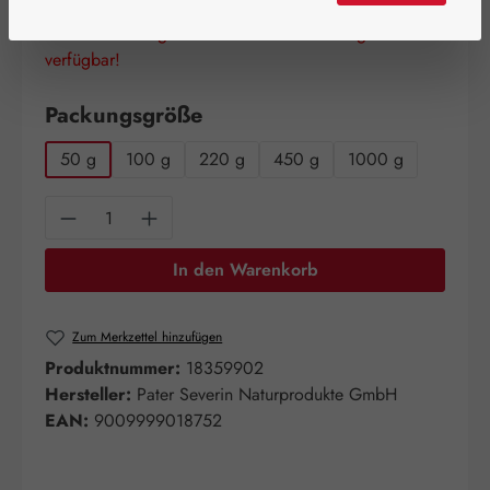
Schnell zuschlagen! Es sind nur noch wenige Artikel
verfügbar!
auswählen
Packungsgröße
50 g
100 g
220 g
450 g
1000 g
Produkt Anzahl: Gib den gewünschten Wert e
In den Warenkorb
Zum Merkzettel hinzufügen
Produktnummer:
18359902
Hersteller:
Pater Severin Naturprodukte GmbH
EAN:
9009999018752