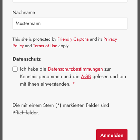
Bildergalerie überspringen
Nachname
This site is protected by
Friendly Captcha
and its
Privacy
Policy
and
Terms of Use
apply.
Datenschutz
Ich habe die
Datenschutzbestimmungen
zur
Kenntnis genommen und die
AGB
gelesen und bin
mit ihnen einverstanden.
*
Die mit einem Stern (*) markierten Felder sind
Pflichtfelder.
Regulärer Preis:
17,85 €
Inhalt:
0.05 Kilogramm
(357,00 € / 1 Kilogramm)
Preise inkl. MwSt. zzgl. Versandkosten
Anmelden