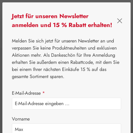
Zum Hauptinhalt springen
Jetzt für unseren Newsletter
anmelden und 15 % Rabatt erhalten!
0
Werkzeugleiste anzeigen
Du hast 0 Produkte
Melden Sie sich jetzt für unseren Newsletter an und
verpassen Sie keine Produktneuheiten und exklusiven
Aktionen mehr. Als Dankeschön für Ihre Anmeldung
⌂
Pater Severin Naturprodukte
Schönheit & Pflege
erhalten Sie außerdem einen Rabattcode, mit dem Sie
Cayennepfeffer
bei einem Ihrer nächsten Einkäufe 15 % auf das
gesamte Sortiment sparen.
Salbe
E-Mail-Adresse
*
Vorname