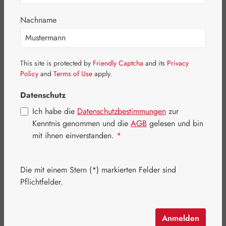
Bildergalerie überspringen
Nachname
This site is protected by
Friendly Captcha
and its
Privacy
Policy
and
Terms of Use
apply.
Datenschutz
Ich habe die
Datenschutzbestimmungen
zur
Kenntnis genommen und die
AGB
gelesen und bin
mit ihnen einverstanden.
*
Die mit einem Stern (*) markierten Felder sind
Pflichtfelder.
Regulärer Preis:
32,15 €
Inhalt:
0.1 Kilogramm
(321,50 € / 1 Kilogramm)
Preise inkl. MwSt. zzgl. Versandkosten
Anmelden