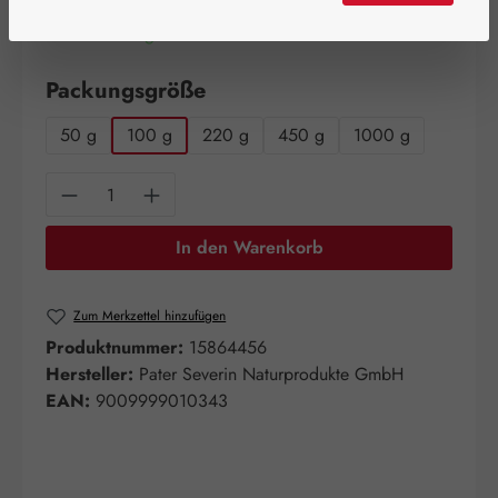
Artikel auf Lager.
auswählen
Packungsgröße
50 g
100 g
220 g
450 g
1000 g
Produkt Anzahl: Gib den gewünschten Wert e
In den Warenkorb
Zum Merkzettel hinzufügen
Produktnummer:
15864456
Hersteller:
Pater Severin Naturprodukte GmbH
EAN:
9009999010343