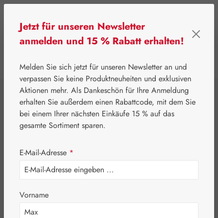
Zum Hauptinhalt springen
Jetzt für unseren Newsletter
anmelden und 15 % Rabatt erhalten!
0
Werkzeugleiste anzeigen
Du hast 0 Produkte
Melden Sie sich jetzt für unseren Newsletter an und
verpassen Sie keine Produktneuheiten und exklusiven
Aktionen mehr. Als Dankeschön für Ihre Anmeldung
⌂
Pater Severin Naturprodukte
Schönheit & Pflege
erhalten Sie außerdem einen Rabattcode, mit dem Sie
Cayennepfeffer
bei einem Ihrer nächsten Einkäufe 15 % auf das
gesamte Sortiment sparen.
Salbe
E-Mail-Adresse
*
Vorname