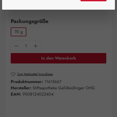
Artikel auf Lager.
auswählen
Packungsgröße
70 g
Produkt Anzahl: Gib den gewünschten Wert e
In den Warenkorb
Zum Merkzettel hinzufügen
Produktnummer:
11615667
Hersteller:
Stiftsapotheke Gall-Reidlinger OHG
EAN:
9008124022404