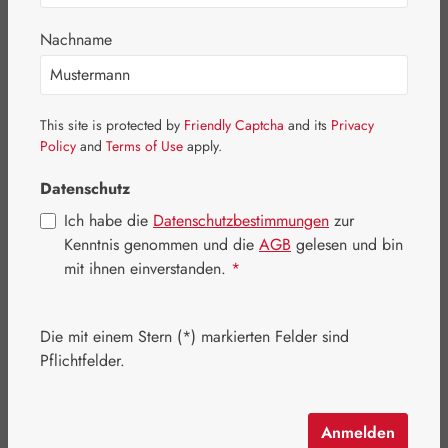
Bildergalerie überspringen
Nachname
This site is protected by
Friendly Captcha
and its
Privacy
Policy
and
Terms of Use
apply.
Datenschutz
Ich habe die
Datenschutzbestimmungen
zur
Kenntnis genommen und die
AGB
gelesen und bin
mit ihnen einverstanden.
*
Die mit einem Stern (*) markierten Felder sind
Pflichtfelder.
Regulärer Preis:
5,40 €
Inhalt:
0.07 Kilogramm
(77,14 € / 1 Kilogramm)
Preise inkl. MwSt. zzgl. Versandkosten
Anmelden