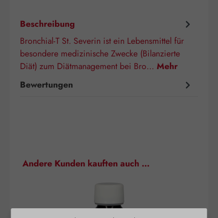
Beschreibung
Bronchial-T St. Severin ist ein Lebensmittel für
besondere medizinische Zwecke (Bilanzierte
Diät) zum Diätmanagement bei Bro…
Mehr
Bewertungen
Produktgalerie überspringen
Andere Kunden kauften auch …