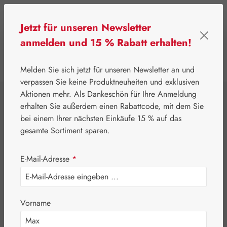
Zum Hauptinhalt springen
Jetzt für unseren Newsletter
anmelden und 15 % Rabatt erhalten!
0
Werkzeugleiste anzeigen
Du hast 0 Produkte
Melden Sie sich jetzt für unseren Newsletter an und
verpassen Sie keine Produktneuheiten und exklusiven
Aktionen mehr. Als Dankeschön für Ihre Anmeldung
⌂
Pater Severin Naturprodukte
Teemischungen
erhalten Sie außerdem einen Rabattcode, mit dem Sie
Bronchial-T St.
bei einem Ihrer nächsten Einkäufe 15 % auf das
gesamte Sortiment sparen.
Severin
E-Mail-Adresse
*
Vorname