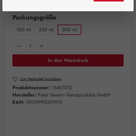
Artikel auf Lager.
auswählen
Packungsgröße
100 ml
250 ml
500 ml
Produkt Anzahl: Gib den gewünschten Wert e
In den Warenkorb
Zum Merkzettel hinzufügen
Produktnummer:
15401012
Hersteller:
Pater Severin Naturprodukte GmbH
EAN:
9009999009910