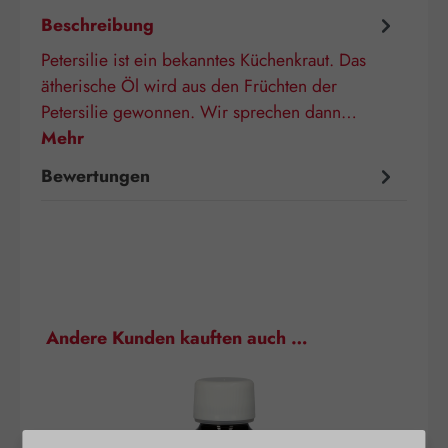
Beschreibung
Petersilie ist ein bekanntes Küchenkraut. Das
ätherische Öl wird aus den Früchten der
Petersilie gewonnen. Wir sprechen dann…
Mehr
Bewertungen
Produktgalerie überspringen
Andere Kunden kauften auch …