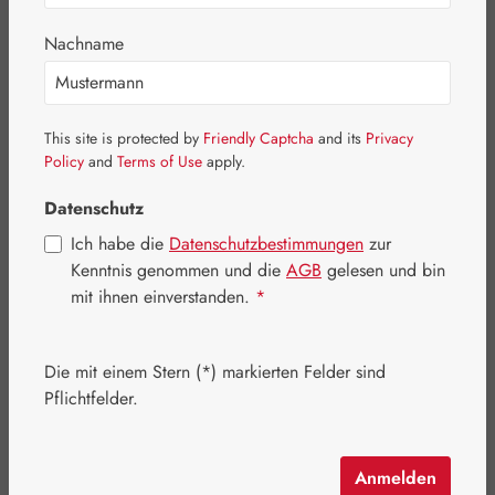
Bildergalerie überspringen
Nachname
This site is protected by
Friendly Captcha
and its
Privacy
Policy
and
Terms of Use
apply.
Datenschutz
Ich habe die
Datenschutzbestimmungen
zur
Kenntnis genommen und die
AGB
gelesen und bin
mit ihnen einverstanden.
*
Die mit einem Stern (*) markierten Felder sind
Regulärer Preis:
45,50 €
Pflichtfelder.
Inhalt:
0.5 Liter
(91,00 € / 1 Liter)
Preise inkl. MwSt. zzgl. Versandkosten
Anmelden