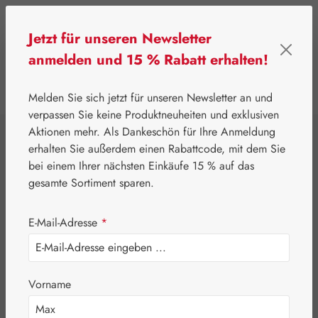
Zum Hauptinhalt springen
Jetzt für unseren Newsletter
anmelden und 15 % Rabatt erhalten!
0
Werkzeugleiste anzeigen
Du hast 0 Produkte
Melden Sie sich jetzt für unseren Newsletter an und
verpassen Sie keine Produktneuheiten und exklusiven
Aktionen mehr. Als Dankeschön für Ihre Anmeldung
⌂
Pater Severin Naturprodukte
erhalten Sie außerdem einen Rabattcode, mit dem Sie
Aromatische Wässer
bei einem Ihrer nächsten Einkäufe 15 % auf das
Aqua Petrosilini
gesamte Sortiment sparen.
E-Mail-Adresse
*
Vorname