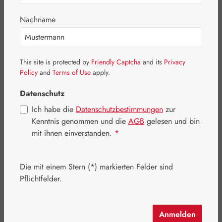
Nachname
Bildergalerie überspringen
This site is protected by
Friendly Captcha
and its
Privacy
Policy
and
Terms of Use
apply.
Datenschutz
Ich habe die
Datenschutzbestimmungen
zur
Kenntnis genommen und die
AGB
gelesen und bin
mit ihnen einverstanden.
*
Die mit einem Stern (*) markierten Felder sind
Pflichtfelder.
Regulärer Preis:
10,30 €
Inhalt:
0.1 Liter
(103,00 € / 1 Liter)
Anmelden
Preise inkl. MwSt. zzgl. Versandkosten