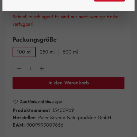
Schnell zuschlagen! Es sind nur noch wenige Artikel
verfügbar!
auswählen
Packungsgröße
100 ml
250 ml
500 ml
Produkt Anzahl: Gib den gewünschten Wert e
In den Warenkorb
Zum Merkzettel hinzufügen
Produktnummer:
15400969
Hersteller:
Pater Severin Naturprodukte GmbH
EAN:
9009999009866