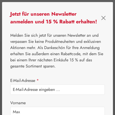
Zum Hauptinhalt springen
Jetzt für unseren Newsletter
anmelden und 15 % Rabatt erhalten!
0
Werkzeugleiste anzeigen
Du hast 0 Produkte
Melden Sie sich jetzt für unseren Newsletter an und
verpassen Sie keine Produktneuheiten und exklusiven
Aktionen mehr. Als Dankeschön für Ihre Anmeldung
⌂
Pater Severin Naturprodukte
erhalten Sie außerdem einen Rabattcode, mit dem Sie
Aromatische Wässer
bei einem Ihrer nächsten Einkäufe 15 % auf das
Aqua Menthae
gesamte Sortiment sparen.
crisp.
E-Mail-Adresse
*
Vorname