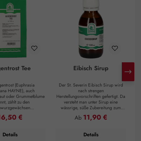
entrost Tee
Eibisch Sirup
entrost (Euphrasia
Der St. Severin Eibisch Sirup wird
S
iana HAYNE), auch
nach strengen
raut oder Grummetblume
Herstellungsvorschriften gefertigt. Da
be
nnt, zählt zu den
versteht man unter Sirup eine
nwurzgewächsen
wässrige, süße Zubereitung zum
Zu
iaceae). Dem Augentrost
Einnehmen, die eine zähflüssige
po
16,50 €
11,90 €
egulärer Preis:
Regulärer Preis:
Ab
ositive Effekte bei
Konsistenz aufweist. Unser Sirup auf
 des Auges nachgesagt.
Basis von Haushaltszucker
 kann Augentrost bei
(Saccharose) und Wasser entspricht
Details
Details
rkältung oder
höchsten Anforderungen und großer
u