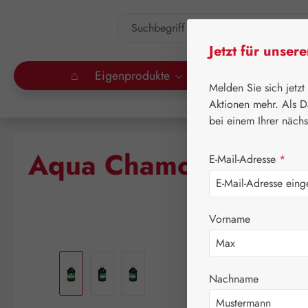
um Hauptinhalt springen
Zur Suche springen
Jetzt für unser
⌂
Eigenprodukte
Gall Pharma
Lei
Melden Sie sich jetzt
Aktionen mehr. Als D
bei einem Ihrer näch
Aqua Chamomillae
E-Mail-Adresse
*
Vorname
Bildergalerie überspringen
Nachname