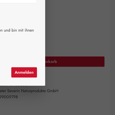
ger.
auswählen
größe
n und bin mit ihnen
50 ml
500 ml
Anzahl: Gib den gewünschten Wert ein oder 
In den Warenkorb
Anmelden
el hinzufügen
mer:
15400886
ater Severin Naturprodukte GmbH
99009798