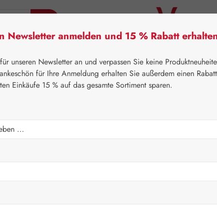
en Newsletter anmelden und 15 % Rabatt erhalte
tner Lifecare
Pater Severin Naturprodukte
Handels
 für unseren Newsletter an und verpassen Sie keine Produktneuheit
ankeschön für Ihre Anmeldung erhalten Sie außerdem einen Rabat
sten Einkäufe 15 % auf das gesamte Sortiment sparen.
⌂
Pater Severin Naturprodukte
Aromatische Wässer
Regulärer Prei
45,50 
Inhalt:
0.5 Liter
Preise inkl. M