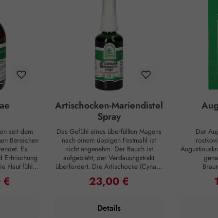
ae
Artischocken-Mariendistel
Aug
Spray
on seit dem
Das Gefühl eines überfüllten Magens
Der Aug
enen Bereichen
nach einem üppigen Festmahl ist
rostkov
endet. Es
nicht angenehm. Der Bauch ist
Augustinusk
d Erfrischung
aufgebläht, der Verdauungstrakt
gena
e Haut fühlt
überfordert. Die Artischocke (Cynara
Brau
n ihre
scolymus), bekannt für ihren
(Scrophular
 €
23,00 €
reis:
Regulärer Preis:
R
füllt sind und
feinherben bis zartbitteren
werden p
fe für ein
Geschmack, erlangt diesen durch
Erkrankungen
bild zur
Bitterstoffe wie Cynaropikrin.
Innerlich
Details
Haut und Haar
Darüber hinaus enthält die
E