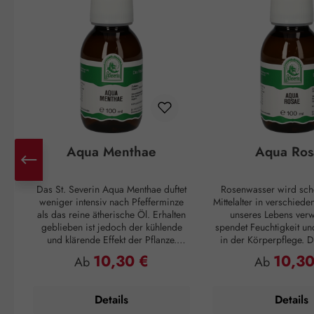
Aqua Menthae
Aqua Ros
Das St. Severin Aqua Menthae duftet
Rosenwasser wird sch
weniger intensiv nach Pfefferminze
Mittelalter in verschied
als das reine ätherische Öl. Erhalten
unseres Lebens verw
geblieben ist jedoch der kühlende
spendet Feuchtigkeit un
und klärende Effekt der Pflanze.
in der Körperpflege. Di
Dieser findet Einsatz bei allgemeiner
sich gut an, wen
10,30 €
10,30
Regulärer Preis:
Regulärer P
Ab
Ab
Müdigkeit, Übelkeit und Anspannung.
Feuchtigkeitsspeicher ge
Der Frischekick auf der Haut
ausreichend Nährstof
verschafft den darunterliegenden
geschmeidiges Haut
Details
Details
Geweben Entspannung und
Verfügung stehen. Auf 