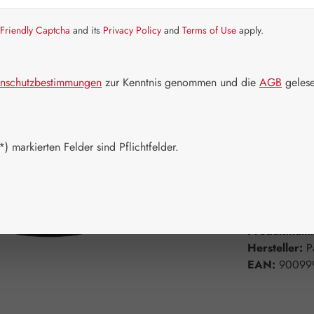
Friendly Captcha
and its
Privacy Policy
and
Terms of Use
apply.
Artikel auf La
Packungs
nschutzbestimmungen
zur Kenntnis genommen und die
AGB
gelese
100 ml
2
Produkt 
) markierten Felder sind Pflichtfelder.
Zum Merkzett
Produktnum
Hersteller:
P
EAN:
90099