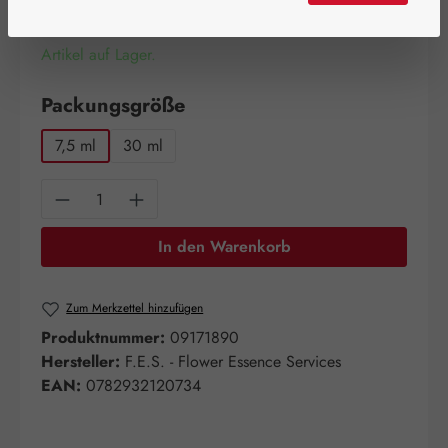
Artikel auf Lager.
auswählen
Packungsgröße
7,5 ml
30 ml
Produkt Anzahl: Gib den gewünschten Wert e
In den Warenkorb
Zum Merkzettel hinzufügen
Produktnummer:
09171890
Hersteller:
F.E.S. - Flower Essence Services
EAN:
0782932120734