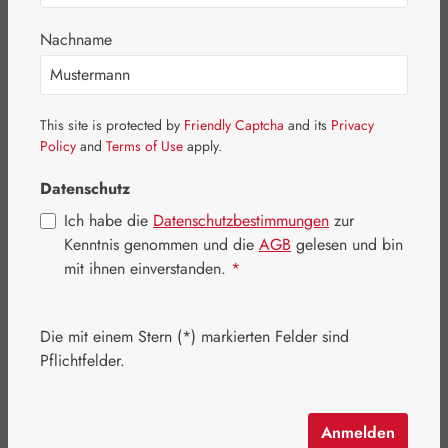
Nachname
Bildergalerie überspringen
This site is protected by
Friendly Captcha
and its
Privacy
Policy
and
Terms of Use
apply.
Datenschutz
Ich habe die
Datenschutzbestimmungen
zur
Kenntnis genommen und die
AGB
gelesen und bin
mit ihnen einverstanden.
*
Die mit einem Stern (*) markierten Felder sind
Pflichtfelder.
Regulärer Preis:
11,44 €
Inhalt:
0.008 Liter
(1.430,00 € / 1 Liter)
Anmelden
Preise inkl. MwSt. zzgl. Versandkosten