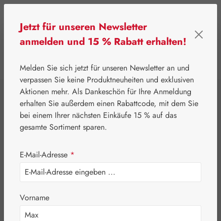
Zum Hauptinhalt springen
Jetzt für unseren Newsletter
anmelden und 15 % Rabatt erhalten!
0
Werkzeugleiste anzeigen
Du hast 0 Produkte
Melden Sie sich jetzt für unseren Newsletter an und
verpassen Sie keine Produktneuheiten und exklusiven
Aktionen mehr. Als Dankeschön für Ihre Anmeldung
⌂
Leitner Lifecare
Blütenessenzen
erhalten Sie außerdem einen Rabattcode, mit dem Sie
FES Quintessentials
bei einem Ihrer nächsten Einkäufe 15 % auf das
Alpine Lily /
gesamte Sortiment sparen.
Alpenlilie Tropfen
E-Mail-Adresse
*
Vorname