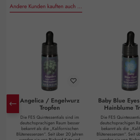
Andere Kunden kauften auch …
Produktgalerie überspringen
Angelica / Engelwurz
Baby Blue Eyes
Tropfen
Hainblume T
Die FES Quintessentials sind im
Die FES Quintessenti
deutschsprachigen Raum besser
deutschsprachigen R
bekannt als die „Kalifornischen
bekannt als die „Kal
Blütenessenzen“. Seit über 20 Jahren
Blütenessenzen“. Seit ü
werden sie von Richard Katz und
werden sie von Richa