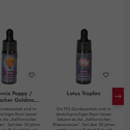
ornia Poppy /
Lotus Tropfen
ischer Goldmohn
Tropfen
intessentials sind im
Die FES Quintessentials sind im
rachigen Raum besser
deutschsprachigen Raum besser
s die „Kalifornischen
bekannt als die „Kalifornischen
en“. Seit über 20 Jahren
Blütenessenzen“. Seit über 20 Jahren
B
 von Richard Katz und
werden sie von Richard Katz und