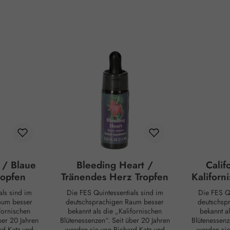
 / Blaue
Bleeding Heart /
Calif
ropfen
Tränendes Herz Tropfen
Kaliforn
als sind im
Die FES Quintessentials sind im
Die FES Qu
aum besser
deutschsprachigen Raum besser
deutschsp
ifornischen
bekannt als die „Kalifornischen
bekannt al
ber 20 Jahren
Blütenessenzen“. Seit über 20 Jahren
Blütenessenz
rd Katz und
werden sie von Richard Katz und
werden sie