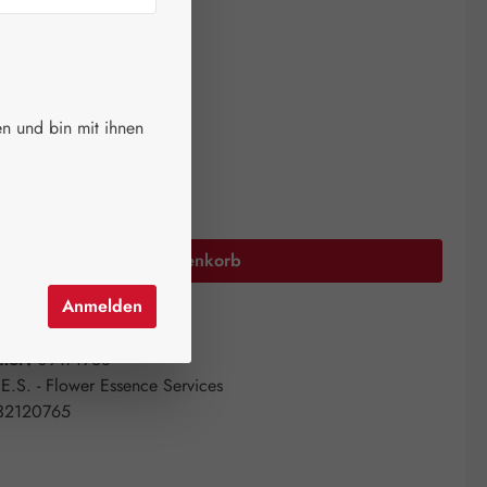
ger.
auswählen
größe
n und bin mit ihnen
0 ml
Anzahl: Gib den gewünschten Wert ein oder 
In den Warenkorb
Anmelden
el hinzufügen
mer:
09171938
.E.S. - Flower Essence Services
32120765