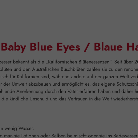
"Baby Blue Eyes / Blaue H
sser bekannt als die „Kalifornischen Blütenessenzen“. Seit über 2
ten und den Australischen Buschblüten zählen sie zu den renommie
pisch für Kalifornien sind, während andere auf der ganzen Welt ver
über der Umwelt abzubauen und ermöglicht es, das eigene Schutzsc
it fehlende Anerkennung durch den Vater erfahren haben und daher 
die kindliche Unschuld und das Vertrauen in die Welt wiederherstel
ein wenig Wasser.
an sie Lotionen oder Salben beimischt oder sie ins Badewasser gi