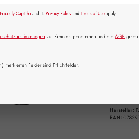
Friendly Captcha
and its
Privacy Policy
and
Terms of Use
apply.
Artikel auf La
Packungs
nschutzbestimmungen
zur Kenntnis genommen und die
AGB
gelese
7,5 ml
3
Produkt 
) markierten Felder sind Pflichtfelder.
Zum Merkzett
Produktnum
Hersteller:
F
EAN:
07829