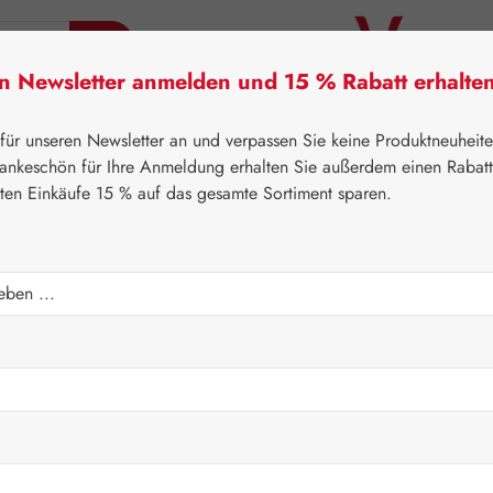
en Newsletter anmelden und 15 % Rabatt erhalte
tner Lifecare
Pater Severin Naturprodukte
Handels
 für unseren Newsletter an und verpassen Sie keine Produktneuheit
ankeschön für Ihre Anmeldung erhalten Sie außerdem einen Rabat
sten Einkäufe 15 % auf das gesamte Sortiment sparen.
⌂
Leitner Lifecare
Blütenessenzen
FES Quintessential
ue Hainblume Tropfen
Regulärer Prei
11,44 
Inhalt:
0.008 Lit
Preise inkl. M