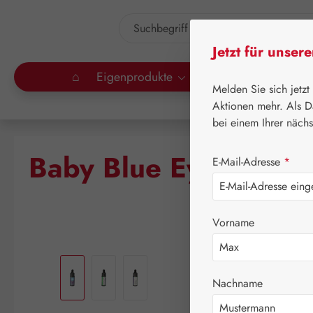
um Hauptinhalt springen
Zur Suche springen
Jetzt für unser
⌂
Eigenprodukte
Gall Pharma
Lei
Melden Sie sich jetzt
Aktionen mehr. Als D
bei einem Ihrer näch
Baby Blue Eyes / Bla
E-Mail-Adresse
*
Vorname
Bildergalerie überspringen
Nachname