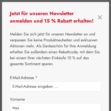
Zum Hauptinhalt springen
Jetzt für unseren Newsletter
anmelden und 15 % Rabatt erhalten!
0
Werkzeugleiste anzeigen
Du hast 0 Produkte
Melden Sie sich jetzt für unseren Newsletter an und
verpassen Sie keine Produktneuheiten und exklusiven
Aktionen mehr. Als Dankeschön für Ihre Anmeldung
⌂
Gall Pharma
Aminosäuren
erhalten Sie außerdem einen Rabattcode, mit dem Sie
Acetylcarnitin 250
bei einem Ihrer nächsten Einkäufe 15 % auf das
gesamte Sortiment sparen.
mg GPH Kapseln
E-Mail-Adresse
*
Vorname