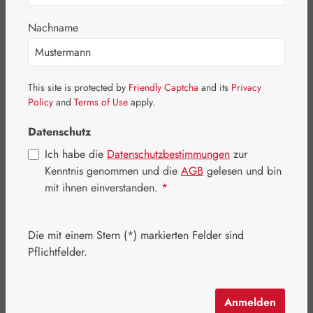
Bildergalerie überspringen
Nachname
This site is protected by
Friendly Captcha
and its
Privacy
Policy
and
Terms of Use
apply.
Datenschutz
Ich habe die
Datenschutzbestimmungen
zur
Kenntnis genommen und die
AGB
gelesen und bin
mit ihnen einverstanden.
*
Die mit einem Stern (*) markierten Felder sind
Regulärer Preis:
22,10 €
Pflichtfelder.
Inhalt:
0.016 Kilogramm
(1.381,25 € / 1 Kilogramm)
Preise inkl. MwSt. zzgl. Versandkosten
Anmelden