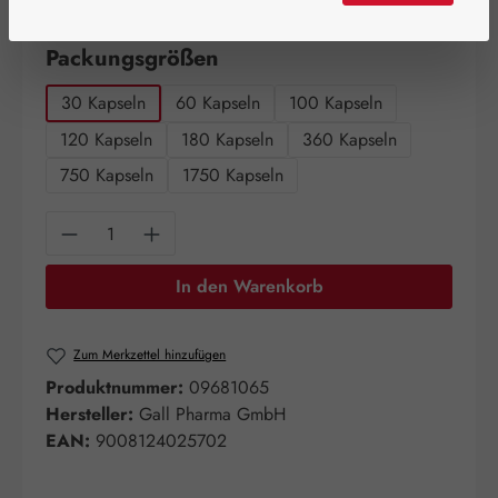
Artikel auf Lager.
auswählen
Packungsgrößen
30 Kapseln
60 Kapseln
100 Kapseln
120 Kapseln
180 Kapseln
360 Kapseln
750 Kapseln
1750 Kapseln
Produkt Anzahl: Gib den gewünschten Wert e
In den Warenkorb
Zum Merkzettel hinzufügen
Produktnummer:
09681065
Hersteller:
Gall Pharma GmbH
EAN:
9008124025702