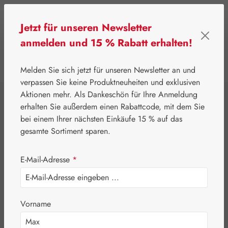
Zum Hauptinhalt springen
Jetzt für unseren Newsletter
anmelden und 15 % Rabatt erhalten!
0
Werkzeugleiste anzeigen
Du hast 0 Produkte
Melden Sie sich jetzt für unseren Newsletter an und
verpassen Sie keine Produktneuheiten und exklusiven
Aktionen mehr. Als Dankeschön für Ihre Anmeldung
⌂
Gall Pharma
Pflanzliche Produkte
erhalten Sie außerdem einen Rabattcode, mit dem Sie
Apfelessig +
bei einem Ihrer nächsten Einkäufe 15 % auf das
gesamte Sortiment sparen.
Vitamin C GPH
E-Mail-Adresse
*
Kapseln
Vorname