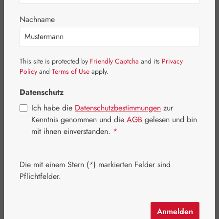
Nachname
Bildergalerie überspringen
This site is protected by
Friendly Captcha
and its
Privacy
Policy
and
Terms of Use
apply.
Datenschutz
Ich habe die
Datenschutzbestimmungen
zur
Kenntnis genommen und die
AGB
gelesen und bin
mit ihnen einverstanden.
*
Die mit einem Stern (*) markierten Felder sind
Pflichtfelder.
Regulärer Preis:
19,80 €
Inhalt:
0.029 Kilogramm
(682,76 € / 1 Kilogramm)
Anmelden
Preise inkl. MwSt. zzgl. Versandkosten