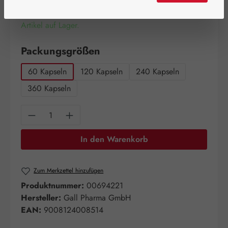
Artikel auf Lager.
auswählen
Packungsgrößen
60 Kapseln
120 Kapseln
240 Kapseln
360 Kapseln
Produkt Anzahl: Gib den gewünschten Wert e
In den Warenkorb
Zum Merkzettel hinzufügen
Produktnummer:
00694221
Hersteller:
Gall Pharma GmbH
EAN:
9008124008514