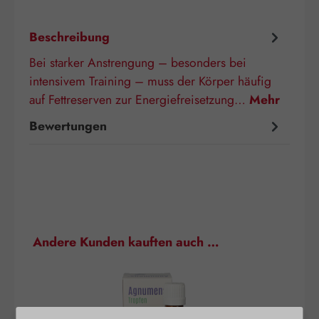
Beschreibung
Bei starker Anstrengung – besonders bei
intensivem Training – muss der Körper häufig
auf Fettreserven zur Energiefreisetzung…
Mehr
Bewertungen
Produktgalerie überspringen
Andere Kunden kauften auch …