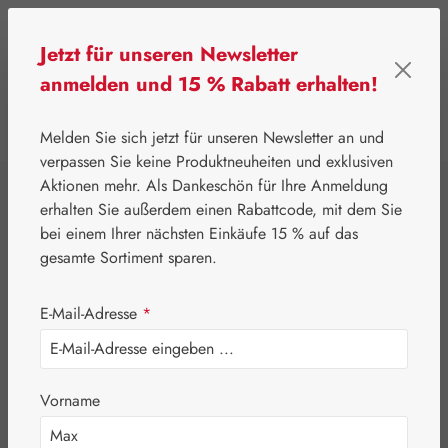
Zum Hauptinhalt springen
Jetzt für unseren Newsletter
anmelden und 15 % Rabatt erhalten!
0
Werkzeugleiste anzeigen
Du hast 0 Produkte
Melden Sie sich jetzt für unseren Newsletter an und
verpassen Sie keine Produktneuheiten und exklusiven
Aktionen mehr. Als Dankeschön für Ihre Anmeldung
⌂
Gall Pharma
Aminosäuren
erhalten Sie außerdem einen Rabattcode, mit dem Sie
L-Carnitin 500 mg
bei einem Ihrer nächsten Einkäufe 15 % auf das
gesamte Sortiment sparen.
GPH Kapseln
E-Mail-Adresse
*
Vorname