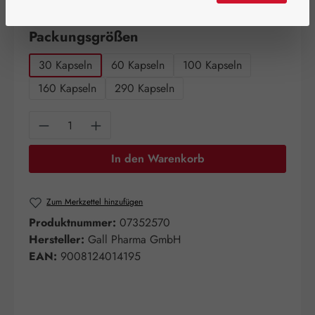
Artikel auf Lager.
auswählen
Packungsgrößen
30 Kapseln
60 Kapseln
100 Kapseln
160 Kapseln
290 Kapseln
Produkt Anzahl: Gib den gewünschten Wert e
In den Warenkorb
Zum Merkzettel hinzufügen
Produktnummer:
07352570
Hersteller:
Gall Pharma GmbH
EAN:
9008124014195