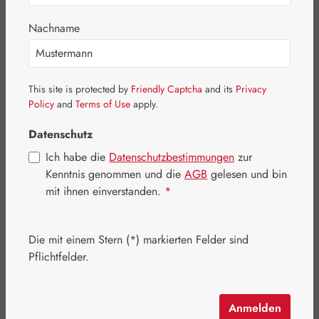
Bildergalerie überspringen
Nachname
This site is protected by
Friendly Captcha
and its
Privacy
Policy
and
Terms of Use
apply.
Datenschutz
Ich habe die
Datenschutzbestimmungen
zur
Kenntnis genommen und die
AGB
gelesen und bin
mit ihnen einverstanden.
*
Die mit einem Stern (*) markierten Felder sind
Regulärer Preis:
38,60 €
Pflichtfelder.
Inhalt:
0.025 Kilogramm
(1.544,00 € / 1 Kilogramm)
Preise inkl. MwSt. zzgl. Versandkosten
Anmelden