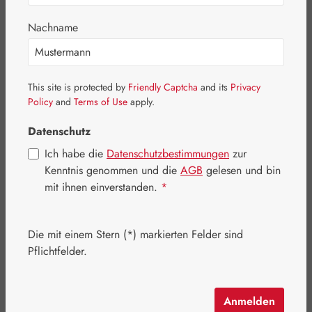
Bildergalerie überspringen
Nachname
This site is protected by
Friendly Captcha
and its
Privacy
Policy
and
Terms of Use
apply.
Datenschutz
Ich habe die
Datenschutzbestimmungen
zur
Kenntnis genommen und die
AGB
gelesen und bin
mit ihnen einverstanden.
*
Die mit einem Stern (*) markierten Felder sind
Regulärer Preis:
59,50 €
Pflichtfelder.
Inhalt:
0.064 Kilogramm
(929,69 € / 1 Kilogramm)
Preise inkl. MwSt. zzgl. Versandkosten
Anmelden