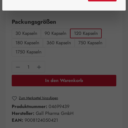
Schnell zuschlagen! Es sind nur noch wenige Artikel
verfügbar!
auswählen
Packungsgrößen
30 Kapseln
90 Kapseln
120 Kapseln
180 Kapseln
360 Kapseln
750 Kapseln
1750 Kapseln
Produkt Anzahl: Gib den gewünschten Wert e
In den Warenkorb
Zum Merkzettel hinzufügen
Produktnummer:
04699439
Hersteller:
Gall Pharma GmbH
EAN:
9008124050421