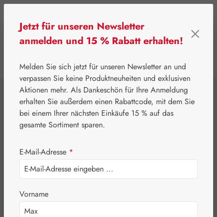
Zum Hauptinhalt springen
Jetzt für unseren Newsletter
anmelden und 15 % Rabatt erhalten!
0
Werkzeugleiste anzeigen
Du hast 0 Produkte
Melden Sie sich jetzt für unseren Newsletter an und
verpassen Sie keine Produktneuheiten und exklusiven
Aktionen mehr. Als Dankeschön für Ihre Anmeldung
⌂
Gall Pharma
Augen
erhalten Sie außerdem einen Rabattcode, mit dem Sie
Zeaxanthin 6 mg
bei einem Ihrer nächsten Einkäufe 15 % auf das
gesamte Sortiment sparen.
GPH Kapseln
E-Mail-Adresse
*
Vorname