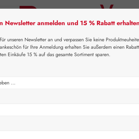
en Newsletter anmelden und 15 % Rabatt erhalte
tner Lifecare
Pater Severin Naturprodukte
Handels
 für unseren Newsletter an und verpassen Sie keine Produktneuheit
ankeschön für Ihre Anmeldung erhalten Sie außerdem einen Rabat
sten Einkäufe 15 % auf das gesamte Sortiment sparen.
⌂
Leitner Lifecare
Aromatherapie
Embamed®
Regulärer Prei
14,60 
Inhalt:
0.01 Lite
Preise inkl. M