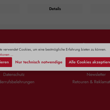
Nase entfernt. Atmen Sie die
natürlichen 
eruhigend
Synergie langsam und tief ein und
bis 4 wird
Details
ikum zur
aus. Diese Übung kann bis zu dreimal
Sonnenöle
r Haut
täglich wiederholt werden, solange
hinaus w
: Maximal 2
das Bedürfnis besteht. Oder Sie
verwen
 Salz für ein
verbreiten den Duft 20 Minuten lang
Austrocknung
im Raum. Zusammensetzung:
schmierig
therisches
Biologischer Raumduft, enthält
Hautt
Zusätze.
ätherische BIO Öle von Eukalyptus
Anspruchsvol
radiata, Lorbeer, Kardamom und
Ölige Haut,
Rechtliches
Information
Engelwurz. Inhaltsstoffe sind
Hautwirk
e verwendet Cookies, um eine bestmögliche Erfahrung bieten zu können.
natürlichen Ursprungs aus
straffend
biologischem Anbau, kontrolliert von
Anwendungs
tionen ...
Ecocert Greenlife F32600 Hinweise:
Waschen 
Impressum
Zahlung & Versa
ieren
Nur technisch notwendige
Alle Cookies akzeptier
Nicht bei Kindern unter 3 Jahren,
einmassieren. Zusammens
AGB
Kontaktformula
schwangeren oder stillenden Frauen
100 % natu
anwenden. Kann bei Verschlucken
Datenschutz
Newsletter
und Eindringen in die Atemwege
tödlich sein. Kann allergische
errufsbelehrungen
Retouren & Reklama
Hautreaktionen hervorrufen. Kühl
lagern. Außerhalb der Reichweite von
Kindern aufbewahren. Bei
Verschlucken: Sofort
Giftinformationszentrum oder Arzt
anrufen. Kein Erbrechen