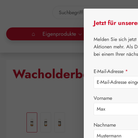
um Hauptinhalt springen
Zur Suche springen
Jetzt für unser
⌂
Eigenprodukte
Gall Pharma
Lei
Melden Sie sich jetzt
Aktionen mehr. Als D
bei einem Ihrer näch
Wacholderbeeröl
E-Mail-Adresse
*
Vorname
Bildergalerie überspringen
Nachname