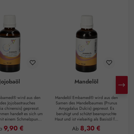
Jojobaöl
Mandelöl
mbamed® wird aus den
Mandelöl Embamed® wird aus den
 des Jojobastrauches
Samen des Mandelbaumes (Prunus
a chinensis) gepresst.
Amygdalus Dulcis) gepresst. Es
K
men handelt es sich um
beruhigt und schützt beanspruchte
it einem Schmelzpunkt
Haut und ist vielseitig als Basisöl für
 Es ist für alle Hauttypen
Massageöle mit wohlriechenden
9,90 €
8,30 €
gulärer Preis:
Regulärer Preis:
b
Ab
eeignet. Aufgrund seines
ätherischen Ölen geeignet. Weiters
b