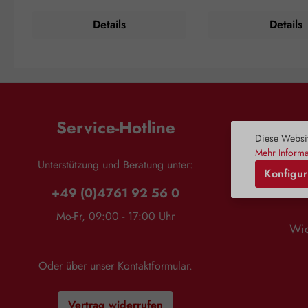
Duftnote: Kopfnote Duftprofil: Süß
zitrusartig Duftwirkung: Erheiternd
Duftwirkung: Entspannend
Hautwirkung: Hautb
Details
Details
Hautwirkung: Hautberuhigend
Anwendung: Kosmet
Anwendungsempfehlung: Kosmetikum
Aromapflege de
zur Aromapflege der Haut
Anwendungsempfehlung
Verzehrempfehlung: Maximal 10
Tropfen auf 3 Esslöffel
Tropfen auf 3 Esslöffel Salz für ein
wohltuendes Bad Zusammensetzung:
wohltuendes Bad Zusammensetzung:
100 % naturreines, ä
100 % naturreines, ätherisches Anisöl
Bergamottöl ohne 
ohne Zusätze.
Service-Hotline
Diese Websit
Mehr Informa
Unterstützung und Beratung unter:
Konfigur
+49 (0)4761 92 56 0
Mo-Fr, 09:00 - 17:00 Uhr
Wid
Oder über unser
Kontaktformular
.
Vertrag widerrufen