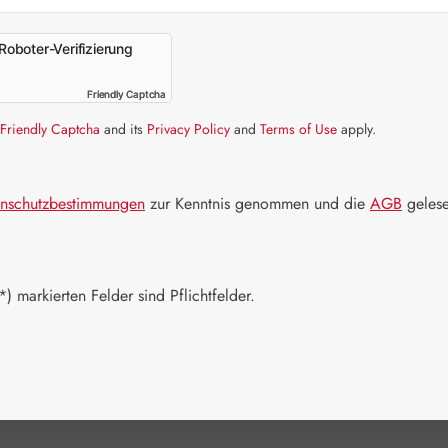
Schnell zusch
Roboter-Verifizierung
Packungs
Friendly Captcha
Friendly Captcha
Friendly Captcha
and its
Privacy Policy
and
Terms of Use
apply.
10 ml
20
Produkt 
nschutzbestimmungen
zur Kenntnis genommen und die
AGB
gelese
) markierten Felder sind Pflichtfelder.
Zum Merkzett
Produktnum
Hersteller:
E
EAN:
90059