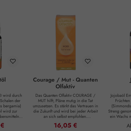
töl
Courage / Mut - Quanten
Olfaktiv
 wird durch
Das Quanten Olfaktiv COURAGE /
Jojobaöl E
 Schalen der
MUT hilft, Pläne mutig in die Tat
Früchten
us bergamia)
umzusetzen. Es stärkt das Vertrauen in
(Simmondsi
l wird zur
die Zukunft und wird bei jeder Arbeit
Streng genom
bensmitteln,
an sich selbst empfohlen.
ein Wachs m
l Grey Tee.
Anwendung: Öffnen Sie die Flasche
von ca. 7 °C.
 €
16,05 €
Preis:
Regulärer Preis:
Re
A
und halten Sie sie etwa 5 cm von der
zur Pflege g