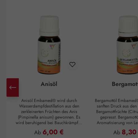
Produktgalerie überspringen
Anisöl
Bergamot
Anisöl Embamed® wird durch
Bergamottöl Embamed®
Wasserdampfdestillation aus den
sanften Druck aus den
zerkleinerten Früchten des Anis
Bergamottfrüchte (Citr
(Pimpinella anisum) gewonnen. Es
gepresst. Bergamottö
wird beruhigend bei Bauchkrämpfen
Aromatisierung von Le
und äußerlich als Einreibung bei
unter anderem von Ear
6,00 €
8,30
Regulärer Preis:
Regulärer 
Ab
Ab
Magen-Darm-Problemen angewandt.
Duftnote: Kopfnote Duftprofil: Frisch,