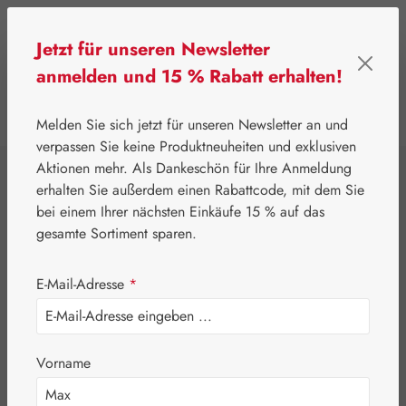
Zum Hauptinhalt springen
Jetzt für unseren Newsletter
anmelden und 15 % Rabatt erhalten!
0
Werkzeugleiste anzeigen
Du hast 0 Produkte
Melden Sie sich jetzt für unseren Newsletter an und
verpassen Sie keine Produktneuheiten und exklusiven
Aktionen mehr. Als Dankeschön für Ihre Anmeldung
⌂
Gall Pharma
Coenzym Q-10
erhalten Sie außerdem einen Rabattcode, mit dem Sie
Ubiquinol 100 mg
bei einem Ihrer nächsten Einkäufe 15 % auf das
gesamte Sortiment sparen.
GPH Kapseln
E-Mail-Adresse
*
Vorname