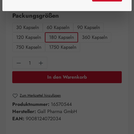
Artikel auf Lager.
auswählen
Packungsgrößen
30 Kapseln
60 Kapseln
90 Kapseln
120 Kapseln
180 Kapseln
360 Kapseln
750 Kapseln
1750 Kapseln
Produkt Anzahl: Gib den gewünschten Wert e
In den Warenkorb
Zum Merkzettel hinzufügen
Produktnummer:
16570544
Hersteller:
Gall Pharma GmbH
EAN:
9008124072034