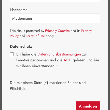
Bildergalerie überspringen
Nachname
This site is protected by
Friendly Captcha
and its
Privacy
Policy
and
Terms of Use
apply.
Datenschutz
Ich habe die
Datenschutzbestimmungen
zur
Kenntnis genommen und die
AGB
gelesen und bin
mit ihnen einverstanden.
*
Die mit einem Stern (*) markierten Felder sind
Regulärer Preis:
180,40 €
Pflichtfelder.
Inhalt:
0.12 Kilogramm
(1.503,33 € / 1 Kilogramm)
Preise inkl. MwSt. zzgl. Versandkosten
Anmelden