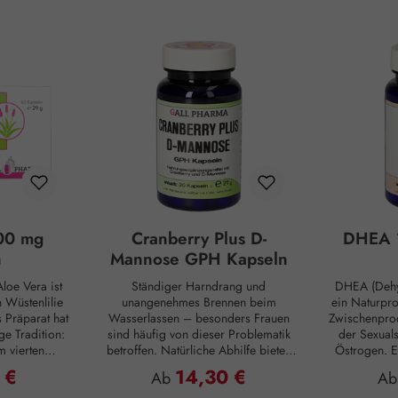
00 mg
Cranberry Plus D-
DHEA 
n
Mannose GPH Kapseln
loe Vera ist
Ständiger Harndrang und
DHEA (Dehy
Wüstenlilie
unangenehmes Brennen beim
ein Naturpr
s Präparat hat
Wasserlassen – besonders Frauen
Zwischenprod
ge Tradition:
sind häufig von dieser Problematik
der Sexual
m vierten
betroffen. Natürliche Abhilfe bieten
Östrogen. E
ten die alten
hierbei Cranberry Plus D-Mannose
Substanz, d
 €
14,30 €
reis:
Regulärer Preis:
Reg
Ab
A
tiven Nutzen.
GPH Kapseln. D-Mannose ist ein
inne
e sie als
natürlicher Monozucker, der vom
Nebennierenr