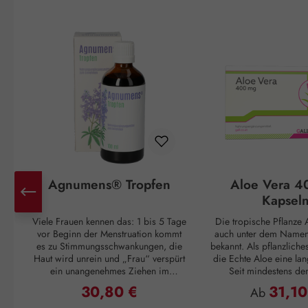
Produktgalerie überspringen
Agnumens® Tropfen
Aloe Vera 4
Kapsel
Viele Frauen kennen das: 1 bis 5 Tage
Die tropische Pflanze A
vor Beginn der Menstruation kommt
auch unter dem Namen 
es zu Stimmungsschwankungen, die
bekannt. Als pflanzliche
Haut wird unrein und „Frau“ verspürt
die Echte Aloe eine lan
ein unangenehmes Ziehen im
Seit mindestens de
Unterleib. Und ganz plötzlich, mit
Jahrhundert v. Chr. wuss
30,80 €
31,10
Regulärer Preis:
Regulärer P
Ab
Einsetzen der Periode, sind alle
Griechen um ihren posi
Unannehmlichkeiten vorbei, nur um
Cleopatra verwendet