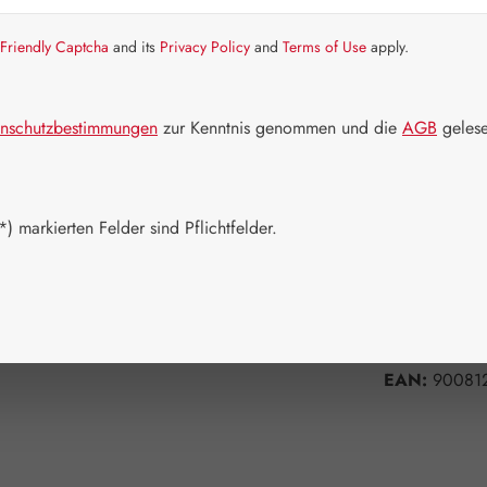
Artikel auf La
Friendly Captcha
and its
Privacy Policy
and
Terms of Use
apply.
Packungs
50 ml
1
nschutzbestimmungen
zur Kenntnis genommen und die
AGB
gelese
Produkt 
) markierten Felder sind Pflichtfelder.
Zum Merkzett
Produktnum
Hersteller:
G
EAN:
90081