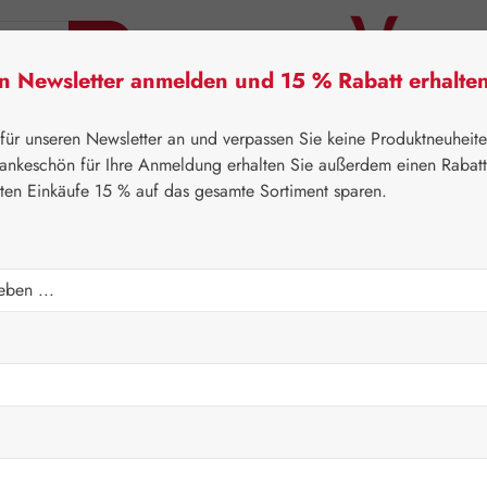
en Newsletter anmelden und 15 % Rabatt erhalte
tner Lifecare
Pater Severin Naturprodukte
Handels
 für unseren Newsletter an und verpassen Sie keine Produktneuheit
ankeschön für Ihre Anmeldung erhalten Sie außerdem einen Rabat
sten Einkäufe 15 % auf das gesamte Sortiment sparen.
⌂
Gall Pharma
Topinambur
pfen
Regulärer Prei
19,10 
Inhalt:
0.05 Lite
Preise inkl. M