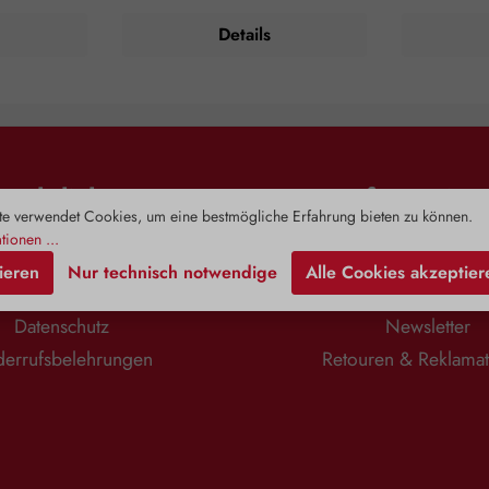
aut und auch
menschlichen Organismus im
zunehmendem
Details
utzten Aloe
geringen Umfang zwar selbst
Produktion j
egen Insekten
hergestellt, aber kaum verwertet wird
Vergleich: 
ng der
und daher unverdaut in die Blase
weist ledigl
Pflanze birgt
übergeht. Darmbakterien sind häufig
Konzent
toffe in einem
die Ursache für ein Ungleichgewicht
Erwachsene
n eingebettet
der Blasenschleimhautumgebung.
und Übergewi
nthält neben
Diese Bakterien binden stärker an D-
Spiegel
n Vitaminen,
Mannose als an die Innenwand der
zirkulierend
Rechtliches
Information
toffen,
Harnblase. Ein Ausschwemmen
Zusam
ischen Ölen
e verwendet Cookies, um eine bestmögliche Erfahrung bieten zu können.
dieser Keime wird mit Hilfe von D-
Alterungspr
overose, auch
Mannose vereinfacht. Die Cranberry
Prohor
tionen ...
nt. Dieses
(Vaccinium macrocarpon), eine
Jungbr
Impressum
Zahlung & Versa
ieren
Nur technisch notwendige
Alle Cookies akzeptier
charid stärkt
robuste, widerstandsfähige Pflanze
Begleitersc
AGB
Kontaktformula
at natürliche
mit zahlreichen bioaktiven
Lebensjah
ten. Je höher
Komponenten, darunter
Zudem stärkt
Datenschutz
Newsletter
er Pflanze,
Phenolsäuren, Arbutin, Anthocyane,
unterstützt
 das Produkt.
Flavone, Flavonoide und organische
sorgt für
errufsbelehrungen
Retouren & Reklama
htlichen
Säuren, ergänzt diese Funktion
Anwendungsgebiete: 
arin gelösten
perfekt. Insbesondere ihr hoher
angene
wickelt die
Gehalt an Proanthocyanidinen (PACs)
Verzehrempf
osität. Daher
verhindert gezielt die Anheftung
1 Kapsel t
e vor allem
unerwünschter Bakterien an die
einnehmen. 
Eigenschaften
Wände der Blase. PACs interagieren
DHEA (Deh