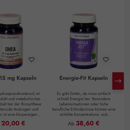
15 mg Kapseln
Energie-Fit Kapseln
droepiandrosteron) ist
Es gibt Zeiten, da muss einfach
H
odukt und metabolisches
schnell Energie her. Besondere
d
ukt bei der Biosynthese
Lebenssituationen oder hohe
steroide Androgen und
berufliche Erfordernisse können eine
s ist eine körpereigene
erhöhte Konzentrations- und
ie hauptsächlich in der
Leistungsfähigkeit verlangen. Zur
Mo
20,00 €
38,60 €
ulärer Preis:
Regulärer Preis:
b
Ab
ren Schicht der
Überbrückung von Müdigkeitsphasen
I
inde gebildet wird. Mit
oder zum Überwinden eines
n