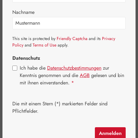
Bildergalerie überspringen
Nachname
This site is protected by
Friendly Captcha
and its
Privacy
Policy
and
Terms of Use
apply.
Datenschutz
Ich habe die
Datenschutzbestimmungen
zur
Kenntnis genommen und die
AGB
gelesen und bin
mit ihnen einverstanden.
*
Die mit einem Stern (*) markierten Felder sind
Regulärer Preis:
27,50 €
Pflichtfelder.
Inhalt:
0.039 Kilogramm
(705,13 € / 1 Kilogramm)
Preise inkl. MwSt. zzgl. Versandkosten
Anmelden