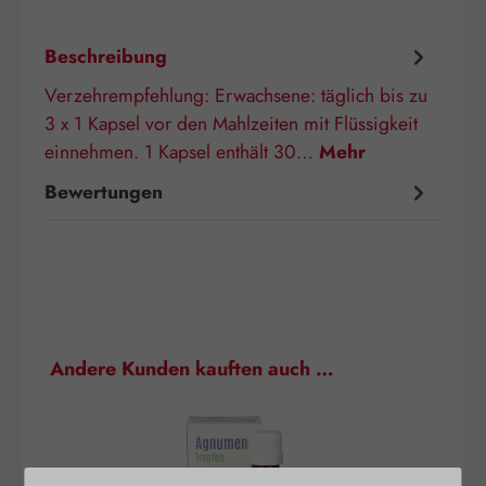
Beschreibung
Verzehrempfehlung: Erwachsene: täglich bis zu
3 x 1 Kapsel vor den Mahlzeiten mit Flüssigkeit
einnehmen. 1 Kapsel enthält 30…
Mehr
Bewertungen
Produktgalerie überspringen
Andere Kunden kauften auch …