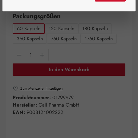
Artikel auf Lager.
auswählen
Packungsgrößen
60 Kapseln
120 Kapseln
180 Kapseln
360 Kapseln
750 Kapseln
1750 Kapseln
Produkt Anzahl: Gib den gewünschten Wert e
In den Warenkorb
Zum Merkzettel hinzufügen
Produktnummer:
01799979
Hersteller:
Gall Pharma GmbH
EAN:
9008124002222