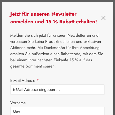
Zum Hauptinhalt springen
Jetzt für unseren Newsletter
anmelden und 15 % Rabatt erhalten!
0
Werkzeugleiste anzeigen
Du hast 0 Produkte
Melden Sie sich jetzt für unseren Newsletter an und
verpassen Sie keine Produktneuheiten und exklusiven
Aktionen mehr. Als Dankeschön für Ihre Anmeldung
⌂
Gall Pharma
Topinambur
erhalten Sie außerdem einen Rabattcode, mit dem Sie
Topinambur E 300
bei einem Ihrer nächsten Einkäufe 15 % auf das
gesamte Sortiment sparen.
mg GPH Kapseln
E-Mail-Adresse
*
Vorname