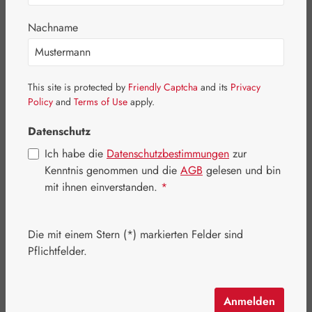
Bildergalerie überspringen
Nachname
This site is protected by
Friendly Captcha
and its
Privacy
Policy
and
Terms of Use
apply.
Datenschutz
Ich habe die
Datenschutzbestimmungen
zur
Kenntnis genommen und die
AGB
gelesen und bin
mit ihnen einverstanden.
*
Die mit einem Stern (*) markierten Felder sind
Pflichtfelder.
Regulärer Preis:
9,50 €
Inhalt:
6 Stück
(1,58 € / 1 Stück)
Preise inkl. MwSt. zzgl. Versandkosten
Anmelden