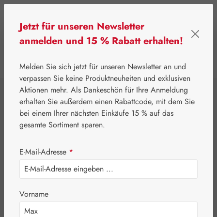
Zum Hauptinhalt springen
Jetzt für unseren Newsletter
anmelden und 15 % Rabatt erhalten!
0
Werkzeugleiste anzeigen
Du hast 0 Produkte
Melden Sie sich jetzt für unseren Newsletter an und
verpassen Sie keine Produktneuheiten und exklusiven
Aktionen mehr. Als Dankeschön für Ihre Anmeldung
⌂
Pater Severin Naturprodukte
Zäpfchen
erhalten Sie außerdem einen Rabattcode, mit dem Sie
Teebaumöl
bei einem Ihrer nächsten Einkäufe 15 % auf das
gesamte Sortiment sparen.
Vaginalsuppositorien
E-Mail-Adresse
*
Vorname