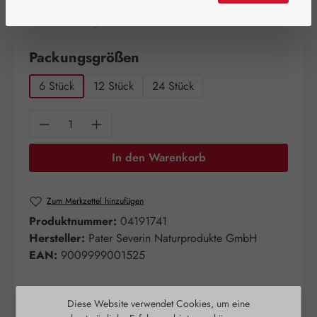
Artikel auf Lager.
auswählen
Packungsgrößen
6 Stück
12 Stück
24 Stück
Produkt Anzahl: Gib den gewünschten Wert e
In den Warenkorb
Zum Merkzettel hinzufügen
Produktnummer:
04191741
Hersteller:
Pater Severin Naturprodukte GmbH
EAN:
9009999001525
Diese Website verwendet Cookies, um eine