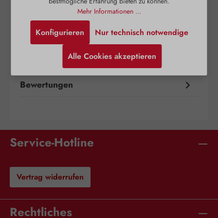
bestmögliche Erfahrung bieten zu können.
Mehr Informationen ...
Beschreibung
Konfigurieren
Nur technisch notwendige
Teebaumöl-Vaginalsupp enthalten Teebaumöl in
einer Zäpfchengrundlage. Das Produkt ist
Alle Cookies akzeptieren
geeignet für die Vaginalhygiene. Als h…
Mehr
Bewertungen
Service-Hotline
Vertrag widerrufen
Rechtliches