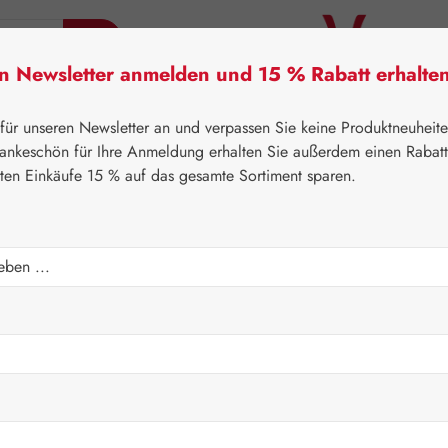
en Newsletter anmelden und 15 % Rabatt erhalte
tner Lifecare
Pater Severin Naturprodukte
Handels
 für unseren Newsletter an und verpassen Sie keine Produktneuheit
ankeschön für Ihre Anmeldung erhalten Sie außerdem einen Rabat
sten Einkäufe 15 % auf das gesamte Sortiment sparen.
⌂
Pater Severin Naturprodukte
Zäpfchen
positorien
Regulärer Prei
29,95 
Inhalt:
24 Stück
Preise inkl. M