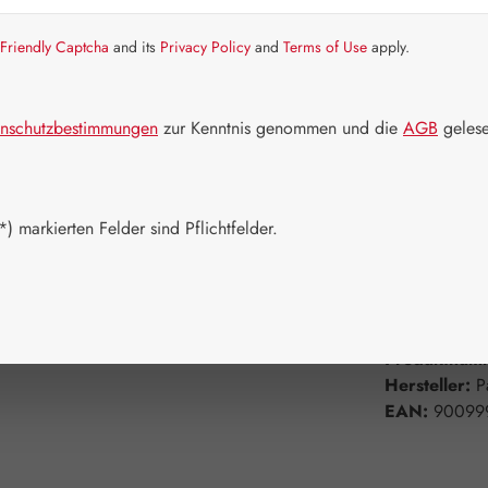
Friendly Captcha
and its
Privacy Policy
and
Terms of Use
apply.
Artikel auf La
Packungs
nschutzbestimmungen
zur Kenntnis genommen und die
AGB
gelese
6 Stück
Produkt 
) markierten Felder sind Pflichtfelder.
Zum Merkzett
Produktnum
Hersteller:
P
EAN:
90099