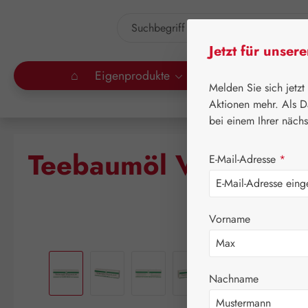
um Hauptinhalt springen
Zur Suche springen
Jetzt für unser
⌂
Eigenprodukte
Gall Pharma
Lei
Melden Sie sich jetzt
Aktionen mehr. Als D
bei einem Ihrer näch
Teebaumöl Vaginalsup
E-Mail-Adresse
*
Vorname
Bildergalerie überspringen
Nachname