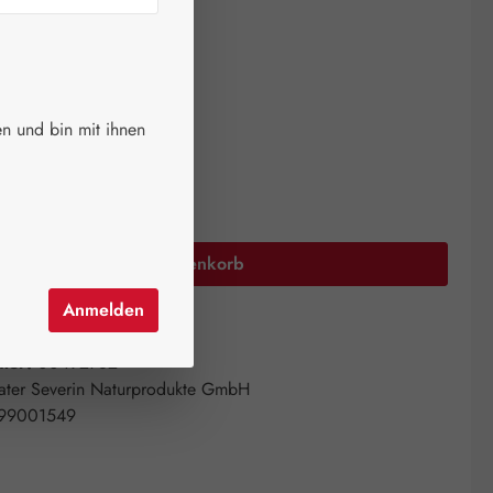
ger.
auswählen
größen
n und bin mit ihnen
12 Stück
24 Stück
Anzahl: Gib den gewünschten Wert ein oder 
In den Warenkorb
Anmelden
el hinzufügen
mer:
00492782
ater Severin Naturprodukte GmbH
99001549