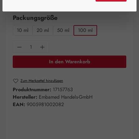
verfügbar!
auswählen
Packungsgröße
10 ml
20 ml
50 ml
100 ml
Produkt Anzahl: Gib den gewünschten Wert e
In den Warenkorb
Zum Merkzettel hinzufügen
Produktnummer:
17157763
Hersteller:
Embamed Handels-GmbH
EAN:
9005981002082