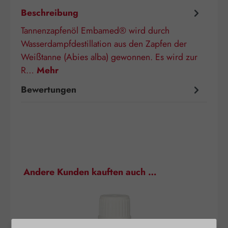
Beschreibung
Tannenzapfenöl Embamed® wird durch
Wasserdampfdestillation aus den Zapfen der
Weißtanne (Abies alba) gewonnen. Es wird zur
R…
Mehr
Bewertungen
Produktgalerie überspringen
Andere Kunden kauften auch …