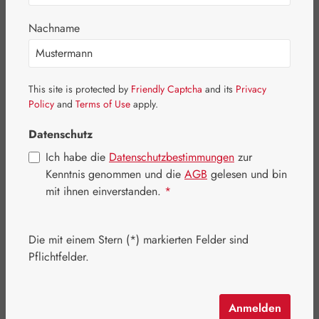
Nachname
This site is protected by
Friendly Captcha
and its
Privacy
Policy
and
Terms of Use
apply.
Datenschutz
Ich habe die
Datenschutzbestimmungen
zur
Kenntnis genommen und die
AGB
gelesen und bin
mit ihnen einverstanden.
*
Regulärer Preis:
77,60 €
Die mit einem Stern (*) markierten Felder sind
Inhalt:
0.1 Liter
(776,00 € / 1 Liter)
Pflichtfelder.
Preise inkl. MwSt. zzgl. Versandkosten
Schnell zuschlagen! Es sind nur noch wenige Artikel
Anmelden