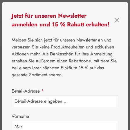
Zum Hauptinhalt springen
Jetzt für unseren Newsletter
anmelden und 15 % Rabatt erhalten!
0
Werkzeugleiste anzeigen
Du hast 0 Produkte
Melden Sie sich jetzt für unseren Newsletter an und
verpassen Sie keine Produktneuheiten und exklusiven
Aktionen mehr. Als Dankeschön für Ihre Anmeldung
⌂
Leitner Lifecare
Aromatherapie
Embamed®
erhalten Sie außerdem einen Rabattcode, mit dem Sie
Tannenzapfenöl
bei einem Ihrer nächsten Einkäufe 15 % auf das
gesamte Sortiment sparen.
E-Mail-Adresse
*
Vorname
Bildergalerie überspringen