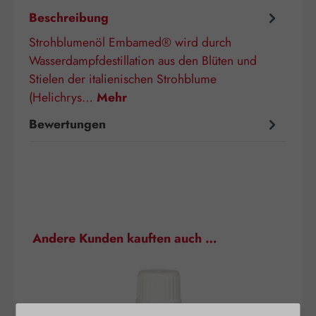
Beschreibung
Strohblumenöl Embamed® wird durch
Wasserdampfdestillation aus den Blüten und
Stielen der italienischen Strohblume
(Helichrys…
Mehr
Bewertungen
Produktgalerie überspringen
Andere Kunden kauften auch …