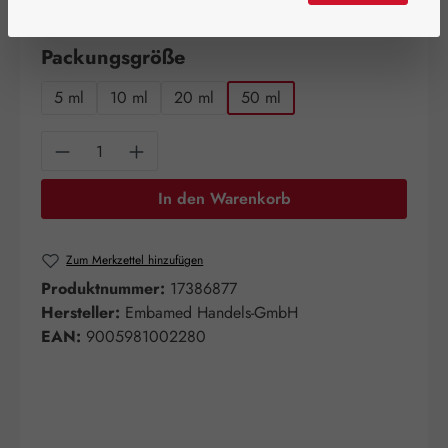
verfügbar!
auswählen
Packungsgröße
5 ml
10 ml
20 ml
50 ml
Produkt Anzahl: Gib den gewünschten Wert e
In den Warenkorb
Zum Merkzettel hinzufügen
Produktnummer:
17386877
Hersteller:
Embamed Handels-GmbH
EAN:
9005981002280