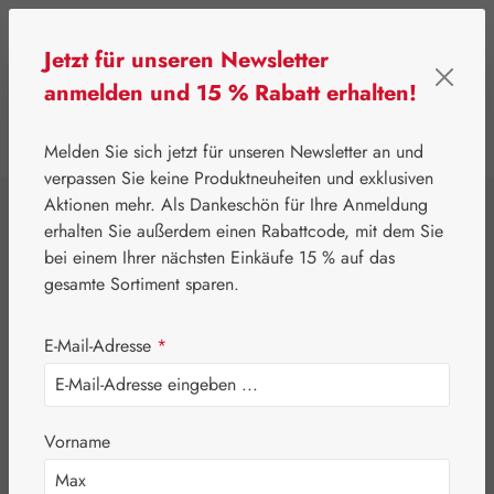
Zum Hauptinhalt springen
Jetzt für unseren Newsletter
anmelden und 15 % Rabatt erhalten!
0
Werkzeugleiste anzeigen
Du hast 0 Produkte
Melden Sie sich jetzt für unseren Newsletter an und
verpassen Sie keine Produktneuheiten und exklusiven
Aktionen mehr. Als Dankeschön für Ihre Anmeldung
⌂
Leitner Lifecare
Aromatherapie
Embamed®
erhalten Sie außerdem einen Rabattcode, mit dem Sie
Strohblumenöl
bei einem Ihrer nächsten Einkäufe 15 % auf das
gesamte Sortiment sparen.
E-Mail-Adresse
*
Vorname
Bildergalerie überspringen