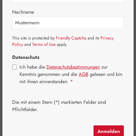
Nachname
This site is protected by
Friendly Captcha
and its
Privacy
Policy
and
Terms of Use
apply.
Datenschutz
Ich habe die
Datenschutzbestimmungen
zur
Kenntnis genommen und die
AGB
gelesen und bin
mit ihnen einverstanden.
*
Regulärer Preis:
419,00 €
Die mit einem Stern (*) markierten Felder sind
Inhalt:
0.05 Liter
(8.380,00 € / 1 Liter)
Pflichtfelder.
Preise inkl. MwSt. zzgl. Versandkosten
Schnell zuschlagen! Es sind nur noch wenige Artikel
Anmelden