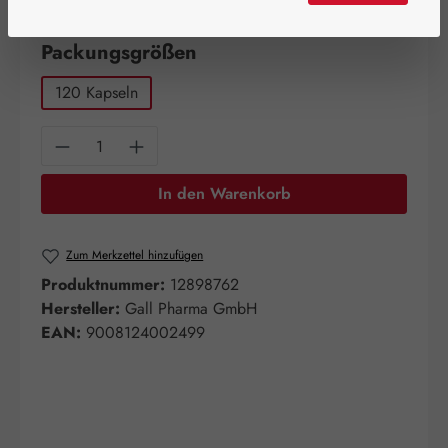
Artikel auf Lager.
auswählen
Packungsgrößen
120 Kapseln
Produkt Anzahl: Gib den gewünschten Wert e
In den Warenkorb
Zum Merkzettel hinzufügen
Produktnummer:
12898762
Hersteller:
Gall Pharma GmbH
EAN:
9008124002499