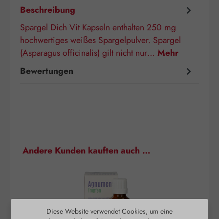
Beschreibung
Spargel Dich Vit Kapseln enthalten 250 mg
hochwertiges weißes Spargelpulver. Spargel
(Asparagus officinalis) gilt nicht nur…
Mehr
Bewertungen
Produktgalerie überspringen
Andere Kunden kauften auch …
Diese Website verwendet Cookies, um eine