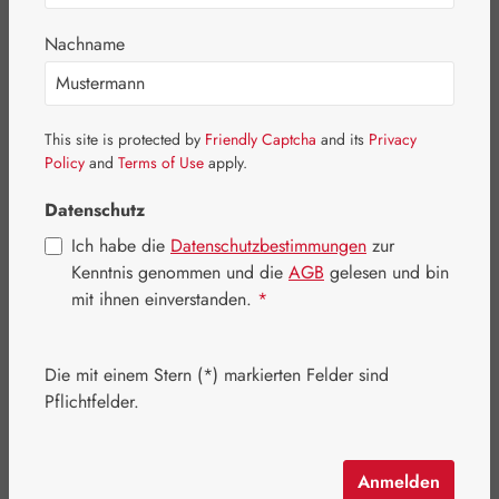
Bildergalerie überspringen
Nachname
This site is protected by
Friendly Captcha
and its
Privacy
Policy
and
Terms of Use
apply.
Datenschutz
Ich habe die
Datenschutzbestimmungen
zur
Kenntnis genommen und die
AGB
gelesen und bin
mit ihnen einverstanden.
*
Die mit einem Stern (*) markierten Felder sind
Regulärer Preis:
24,60 €
Pflichtfelder.
Inhalt:
0.041 Kilogramm
(600,00 € / 1 Kilogramm)
Preise inkl. MwSt. zzgl. Versandkosten
Anmelden