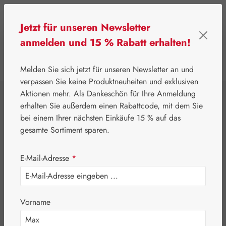
Zum Hauptinhalt springen
Jetzt für unseren Newsletter
anmelden und 15 % Rabatt erhalten!
0
Werkzeugleiste anzeigen
Du hast 0 Produkte
Melden Sie sich jetzt für unseren Newsletter an und
verpassen Sie keine Produktneuheiten und exklusiven
Aktionen mehr. Als Dankeschön für Ihre Anmeldung
⌂
Gall Pharma
Gall Exklusiv
erhalten Sie außerdem einen Rabattcode, mit dem Sie
Spargel Dich Vit
bei einem Ihrer nächsten Einkäufe 15 % auf das
gesamte Sortiment sparen.
Kapseln
E-Mail-Adresse
*
Vorname