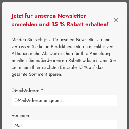
Zum Hauptinhalt springen
Jetzt für unseren Newsletter
anmelden und 15 % Rabatt erhalten!
0
Werkzeugleiste anzeigen
Du hast 0 Produkte
Melden Sie sich jetzt für unseren Newsletter an und
verpassen Sie keine Produktneuheiten und exklusiven
Aktionen mehr. Als Dankeschön für Ihre Anmeldung
⌂
Leitner Lifecare
Blütenessenzen
erhalten Sie außerdem einen Rabattcode, mit dem Sie
Australian Bush Flowers Essences®
bei einem Ihrer nächsten Einkäufe 15 % auf das
Space Clearing
gesamte Sortiment sparen.
Spray
E-Mail-Adresse
*
Vorname