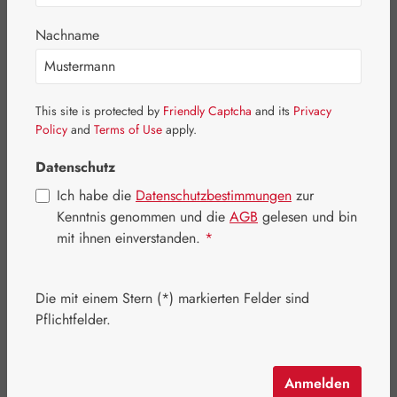
Nachname
Bildergalerie überspringen
This site is protected by
Friendly Captcha
and its
Privacy
Policy
and
Terms of Use
apply.
Datenschutz
Ich habe die
Datenschutzbestimmungen
zur
Kenntnis genommen und die
AGB
gelesen und bin
mit ihnen einverstanden.
*
Die mit einem Stern (*) markierten Felder sind
Pflichtfelder.
Regulärer Preis:
26,60 €
Inhalt:
0.1 Liter
(266,00 € / 1 Liter)
Anmelden
Preise inkl. MwSt. zzgl. Versandkosten