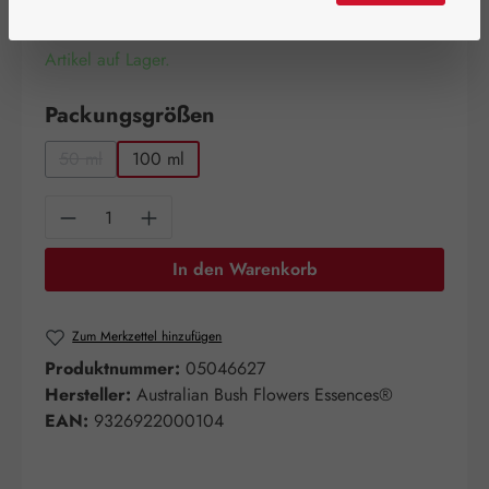
Artikel auf Lager.
auswählen
Packungsgrößen
50 ml
100 ml
(Diese Option ist zurzeit nicht verfügbar.)
Produkt Anzahl: Gib den gewünschten Wert e
In den Warenkorb
Zum Merkzettel hinzufügen
Produktnummer:
05046627
Hersteller:
Australian Bush Flowers Essences®
EAN:
9326922000104