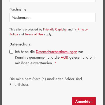
Nachname
This site is protected by
Friendly Captcha
and its
Privacy
Policy
and
Terms of Use
apply.
Datenschutz
Regulärer Preis:
16,95 €
Ich habe die
Datenschutzbestimmungen
zur
Inhalt:
0.2 Liter
(84,75 € / 1 Liter)
Kenntnis genommen und die
AGB
gelesen und bin
Preise inkl. MwSt. zzgl. Versandkosten
mit ihnen einverstanden.
*
Artikel auf Lager.
Die mit einem Stern (*) markierten Felder sind
auswählen
Packungsgrößen
Pflichtfelder.
200 ml
Anmelden
Produkt Anzahl: Gib den gewünschten Wert e