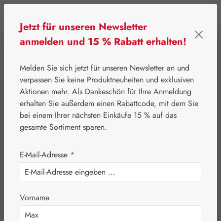
Zum Hauptinhalt springen
Jetzt für unseren Newsletter
anmelden und 15 % Rabatt erhalten!
0
Werkzeugleiste anzeigen
Du hast 0 Produkte
Melden Sie sich jetzt für unseren Newsletter an und
verpassen Sie keine Produktneuheiten und exklusiven
Aktionen mehr. Als Dankeschön für Ihre Anmeldung
⌂
Eigenprodukte
Nährstoffe
erhalten Sie außerdem einen Rabattcode, mit dem Sie
Scottopect® Sirup
bei einem Ihrer nächsten Einkäufe 15 % auf das
gesamte Sortiment sparen.
E-Mail-Adresse
*
Bildergalerie überspringen
Vorname