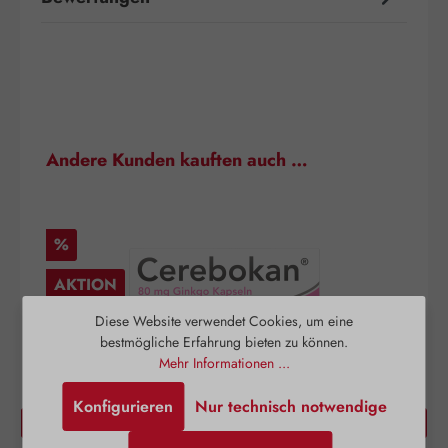
Produktgalerie überspringen
Andere Kunden kauften auch …
Rabatt
%
AKTION
Diese Website verwendet Cookies, um eine
bestmögliche Erfahrung bieten zu können.
Mehr Informationen ...
Konfigurieren
Nur technisch notwendige
Cerebokan® Kapseln