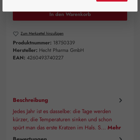
In den Warenkorb
Zum Merkzettel hinzufügen
Produktnummer:
18750339
Hersteller:
Hecht Pharma GmbH
EAN:
4260493740227
Beschreibung
Jedes Jahr ist es dasselbe: die Tage werden
kürzer, die Temperaturen sinken und schon
spürt man das erste Kratzen im Hals. S…
Mehr
Bewertungen