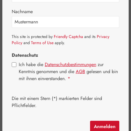
Nachname
This site is protected by
Friendly Captcha
and its
Privacy
Policy
and
Terms of Use
apply.
Datenschutz
Regulärer Preis:
17,90 €
Ich habe die
Datenschutzbestimmungen
zur
Inhalt:
0.09 Kilogramm
(198,89 € / 1 Kilogramm)
Kenntnis genommen und die
AGB
gelesen und bin
Preise inkl. MwSt. zzgl. Versandkosten
mit ihnen einverstanden.
*
Artikel auf Lager.
Die mit einem Stern (*) markierten Felder sind
auswählen
Packungsgrößen
Pflichtfelder.
90 g
Anmelden
Produkt Anzahl: Gib den gewünschten Wert e