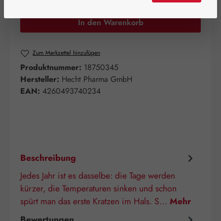
In den Warenkorb
Zum Merkzettel hinzufügen
Produktnummer:
18750345
Hersteller:
Hecht Pharma GmbH
EAN:
4260493740234
Beschreibung
Jedes Jahr ist es dasselbe: die Tage werden
kürzer, die Temperaturen sinken und schon
spürt man das erste Kratzen im Hals. S…
Mehr
Bewertungen