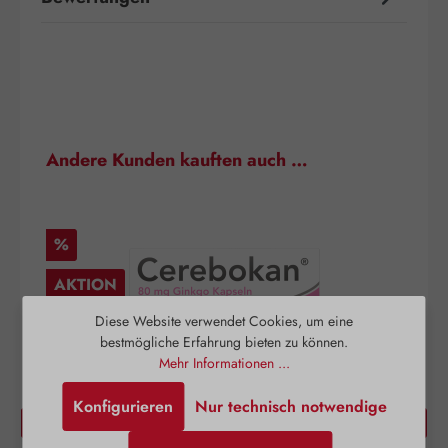
Produktgalerie überspringen
Andere Kunden kauften auch …
Rabatt
%
AKTION
Diese Website verwendet Cookies, um eine
bestmögliche Erfahrung bieten zu können.
Mehr Informationen ...
Konfigurieren
Nur technisch notwendige
Cerebokan® Kapseln