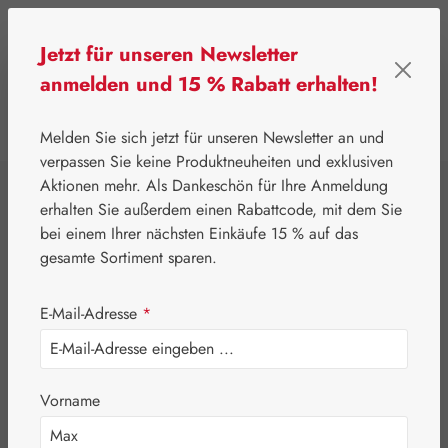
Zum Hauptinhalt springen
Jetzt für unseren Newsletter
anmelden und 15 % Rabatt erhalten!
0
Werkzeugleiste anzeigen
Du hast 0 Produkte
Melden Sie sich jetzt für unseren Newsletter an und
verpassen Sie keine Produktneuheiten und exklusiven
Aktionen mehr. Als Dankeschön für Ihre Anmeldung
⌂
Handelswaren
Embamed®
erhalten Sie außerdem einen Rabattcode, mit dem Sie
Schwarzkümmelöl
bei einem Ihrer nächsten Einkäufe 15 % auf das
gesamte Sortiment sparen.
Embamed® 1
E-Mail-Adresse
*
Monats Packung
Vorname