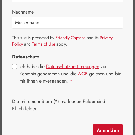
Nachname
Bildergalerie überspringen
This site is protected by
Friendly Captcha
and its
Privacy
Policy
and
Terms of Use
apply.
Datenschutz
Ich habe die
Datenschutzbestimmungen
zur
Kenntnis genommen und die
AGB
gelesen und bin
mit ihnen einverstanden.
*
Die mit einem Stern (*) markierten Felder sind
Pflichtfelder.
Regulärer Preis:
40,80 €
Anmelden