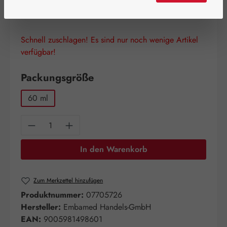
Inhalt:
0.06 Liter
(680,00 € / 1 Liter)
Preise inkl. MwSt. zzgl. Versandkosten
Schnell zuschlagen! Es sind nur noch wenige Artikel
verfügbar!
auswählen
Packungsgröße
60 ml
Produkt Anzahl: Gib den gewünschten Wert e
In den Warenkorb
Zum Merkzettel hinzufügen
Produktnummer:
07705726
Hersteller:
Embamed Handels-GmbH
EAN:
9005981498601